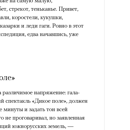
аже на самую малую,
Как т
выра
Кира 
т, стрекот, теньканье. Привет,
Вост
доск
авли, коростели, кукушки,
штук
казарки и леди гаги. Ровно в этот
кспедиция, едва начавшись, уже
оле»
Умный
 различимое напряжение: гала-
осваи
Сможе
Trave
й спектакль «Дикое поле», должен
отвеч
е минуты и задать тон всей
о не проговаривал, но заявленная
иций южнорусских земель, —