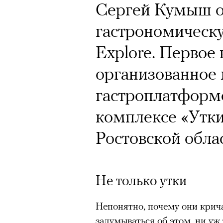
Кинокритик Стас
Сергей Кумыш о
первых показах 
гастрономическ
темы
Explore. Первое 
организованное
гастроплатформ
комплексе «Утки
Подписывайтесь на телег
Ростовской обла
Зеленые глаза» Фанни Лиат
«Бумажный тигр» Джеймса 
Не только утки
«Охота» Уэйна Вапимуквы
Непонятно, почему они крича
Ретроспектива «Красное и че
задумываться об этом, ни уж 
список»