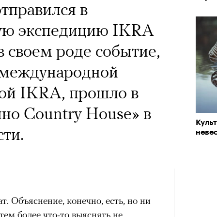
 Тыркин рассказывает о
тправился в
«РБК 
пров
на остросоциальные
ую экспедицию IKRA
в своем роде событие,
 международной
ой IKRA, прошло в
но Country House» в
рам-канал «РБК Стиль»
Куль
Лока
сти.
невес
Корей
взро
Кира 
ар и Жереми Труиля
доск
штук
Грэя
т. Объяснение, конечно, есть, но ни
рное: голливудские левые и черный
тем более что-то выяснять не