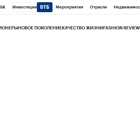
РБК
Инвестиции
Мероприятия
Отрасли
Недвижимос
и
Телеканал
РБК Вино
Спорт
Школа управления РБК
РБ
ЗИОНЕРЫ
НОВОЕ ПОКОЛЕНИЕ
КАЧЕСТВО ЖИЗНИ
FASHION REVIEW
РБК Life
Тренды
Визионеры
Национальные проекты
Горо
 Бизнес-среда
Дискуссионный клуб
Исследования
Кредитны
Газета
Спецпроекты СПб
Конференции СПб
Спецпроекты
трагентов
Политика
Экономика
Бизнес
Технологии и мед
ой валюты