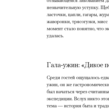
отзывающейся ликованием д
незначительную уступку. Щебе
ласточки, цапли, гагары, жур
жаворонки, трясогузки, мисс 
момент стало понятно, что э
удалась.
Гала-ужин: «Дикое п
Среди гостей ощущалось едва
ужин, он же гастрономически
был начаться через считанны
экспедиции. Вслух никто этог
Кадр из фильма «Зеленые глаза»
тема — история быта и трад
© JUNE FILMS