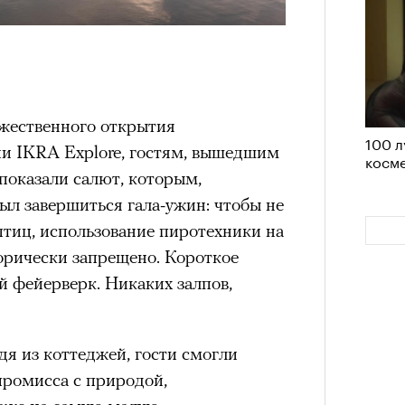
удет лишним в дни очередного
зиса.
ржественного открытия
100 л
ый европейцам
и IKRA Explore, гостям, вышедшим
косме
«РБК 
 показали салют, которым,
пров
ечный призыв
ыл завершиться гала-ужин: чтобы не
птиц, использование пиротехники на
удет лишним в
орически запрещено. Короткое
ого обострения
й фейерверк. Никаких залпов,
ого кризиса.
я из коттеджей, гости смогли
промисса с природой,