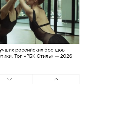
учших российских брендов
тики. Топ «РБК Стиль» — 2026
Визионеры» и masters:dom
ели первую резиденцию