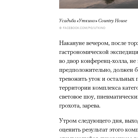
очнувшийся Нур) точно не б
обострения мигрантского кри
Усадьба «Уткино» Country House
© FACEBOOK.COM/PG/UTKINO
Накануне вечером, после то
Адресованн
00:00
/
00:00
гастрономической экспедици
во двор конференц-холла, не
добросерд
предположительно, должен б
тревожить уток и остальных 
точно не б
территории комплекса катег
дни очередн
световое шоу, пневматически
грохота, зарева.
мигрантск
Утром следующего дня, выход
оценить результат этого ком