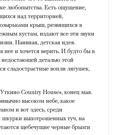
атке любопытства. Есть ощущение,
нни Лиатар и Жереми
ящихся над территорией,
козырьками крыш, резвящихся в
Лока
ежным кустам, издают все эти звуки
бассе
ом на политическую актуальность —
зни. Наивная, детская идея.
пуст
Сможе
е Пьяццы Гранде
 нее и хочется верить. И будто бы в
отвеч
ма «Зеленые глаза» (Les Yeux
 недостающей деталью этой
 Фанни Лиатар и Жереми Труиля.
ся сладострастные вопли лягушек,
рин» — отнюдь не байопик первого
а сноса многоквартирного
 «Уткино Country House
аине, которому было присвоено его
», конец мая.
ивычно высоком небе, какое
аном и вот здесь, среди
рину» в оригинальности: мы уже
и шкурки выпотрошенных туч, на
игрантских семей (даже
летаются щебечущие черные брызги
и в кому. В этом случае проблема со