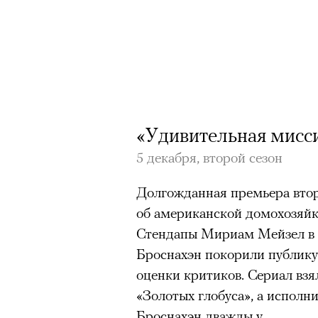
«Удивительная мисс
5 декабря, второй сезон
Долгожданная премьера втор
об американской домохозяйке
Стендапы Мириам Мейзел в 
Броснахэн покорили публику
оценки критиков. Сериал вз
«Золотых глобуса», а исполн
Броснахэн дважды у