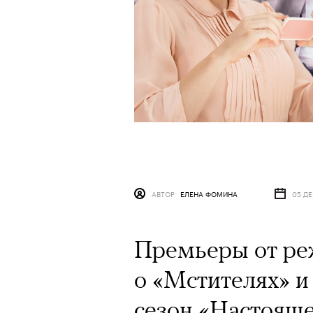
АВТОР
ЕЛЕНА ФОМИНА
05 ДЕ
Премьеры от ре
о «Мстителях» и
сезон «Настояще