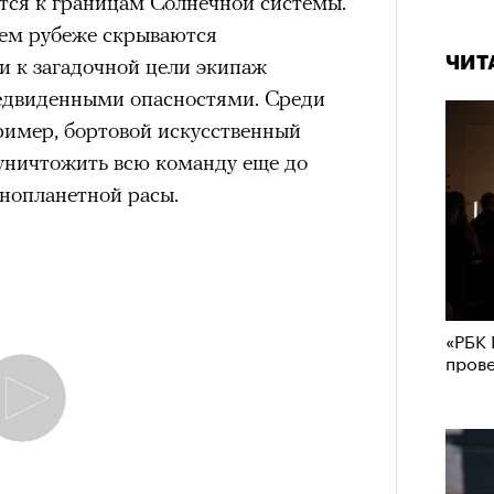
яется к границам Солнечной системы.
нем рубеже скрываются
и к загадочной цели экипаж
ЧИТ
редвиденными опасностями. Среди
пример, бортовой искусственный
 уничтожить всю команду еще до
инопланетной расы.
«РБК 
пров