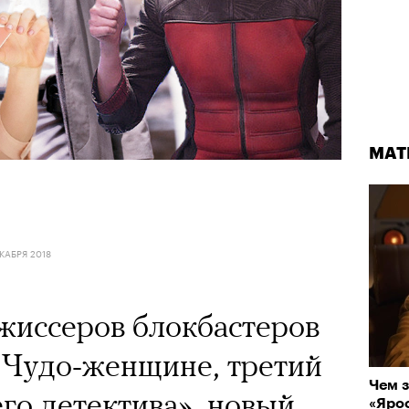
МАТ
КАБРЯ 2018
жиссеров блокбастеров
 Чудо-женщине, третий
Чем з
го детектива», новый
«Ярос