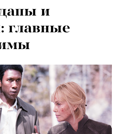
дапы и
: главные
зимы