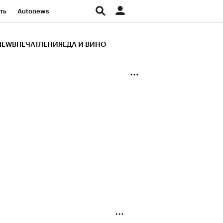
ть
Autonews
К Образование
IEW
ВПЕЧАТЛЕНИЯ
ЕДА И ВИНО
д
Стиль
Крипто
и
Франшизы
Газета
ов
Политика
ты