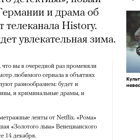
 Германии и драма об
 телеканала History.
ет увлекательная зима.
, что вы в очередной раз променяли
отр любимого сериала в объятиях
Куль
дуют разнообразием: будет и
невес
тивы, и криминальные драмы, и
етражные ленты от Netflix. «Рома»
шая «Золотого льва» Венецианского
е 14 декабря.