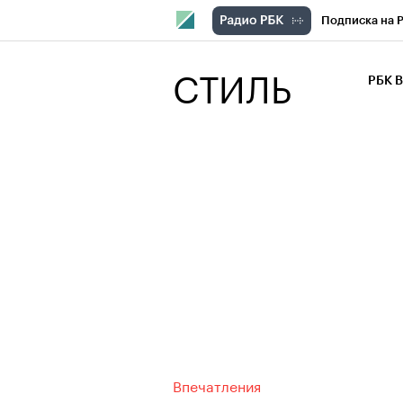
Подписка на 
РБК Компани
СТИЛЬ
РБК 
РБК Курсы
РБК Бизнес-с
Спецпроекты
Экономика
Впечатления