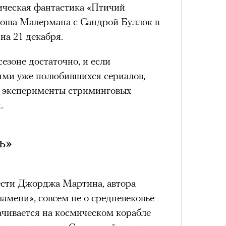
ическая фантастика «Птичий
жоша Малермана с Сандрой Буллок в
на 21 декабря.
езоне достаточно, и если
ями уже полюбившихся сериалов,
 эксперименты стриминговых
я.
ь»
ести Джорджа Мартина, автора
амени», совсем не о средневековье
ачивается на космическом корабле