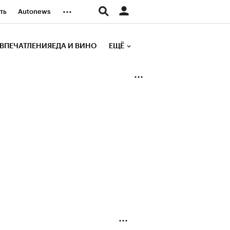
...
ть
Autonews
К Образование
ВПЕЧАТЛЕНИЯ
ЕДА И ВИНО
ЕЩЁ
д
Стиль
е рейтинги
иа
Финансы