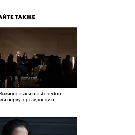
АЙТЕ ТАКЖЕ
, пижамные, из костюмной
: самые актуальные шорты
-2026
Визионеры» и masters:dom
ели первую резиденцию
АЙТЕ ТАКЖЕ