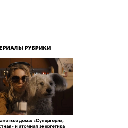
ЕРИАЛЫ РУБРИКИ
ЕРИАЛЫ РУБРИКИ
Визионеры» и masters:dom
аняться дома: «Супергерл»,
аука объясняет наш интерес
ели первую резиденцию
тная» и атомная энергетика
рору и тру-крайму