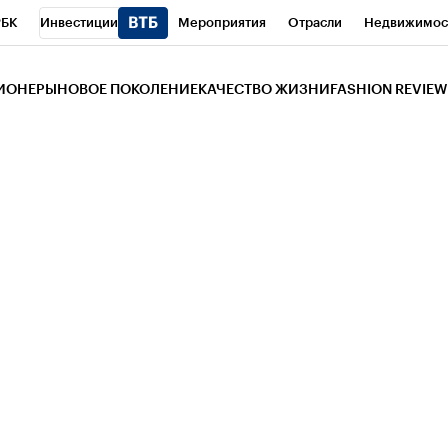
РБК
Инвестиции
Мероприятия
Отрасли
Недвижимос
и
Телеканал
РБК Вино
Спорт
Школа управления РБК
РБ
ЗИОНЕРЫ
НОВОЕ ПОКОЛЕНИЕ
КАЧЕСТВО ЖИЗНИ
FASHION REVIEW
РБК Life
Тренды
Визионеры
Национальные проекты
Горо
 Бизнес-среда
Дискуссионный клуб
Исследования
Кредитны
Газета
Спецпроекты СПб
Конференции СПб
Спецпроекты
трагентов
Политика
Экономика
Бизнес
Технологии и мед
ой валюты