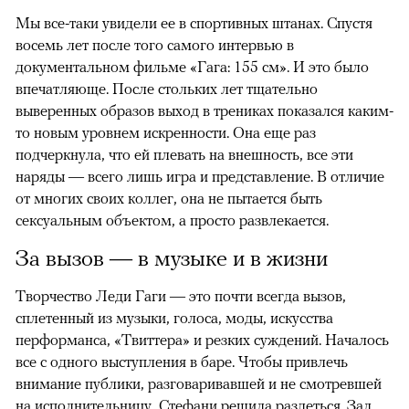
Мы все-таки увидели ее в спортивных штанах. Спустя
восемь лет после того самого интервью в
документальном фильме «Гага: 155 см». И это было
впечатляюще. После стольких лет тщательно
выверенных образов выход в трениках показался каким-
то новым уровнем искренности. Она еще раз
00:00
/
00:00
подчеркнула, что ей плевать на внешность, все эти
наряды — всего лишь игра и представление. В отличие
от многих своих коллег, она не пытается быть
сексуальным объектом, а просто развлекается.
За вызов — в музыке и в жизни
Творчество Леди Гаги — это почти всегда вызов,
сплетенный из музыки, голоса, моды, искусства
перформанса, «Твиттера» и резких суждений. Началось
все с одного выступления в баре. Чтобы привлечь
внимание публики, разговаривавшей и не смотревшей
на исполнительницу, Стефани решила раздеться. Зал