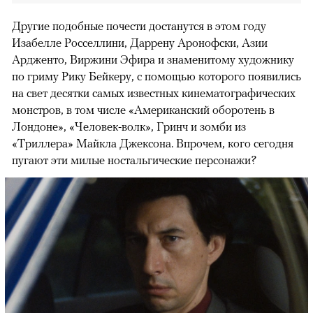
Другие подобные почести достанутся в этом году
Изабелле Росселлини, Даррену Аронофски, Азии
Ардженто, Виржини Эфира и знаменитому художнику
по гриму Рику Бейкеру, с помощью которого появились
на свет десятки самых известных кинематографических
монстров, в том числе «Американский оборотень в
Лондоне», «Человек-волк», Гринч и зомби из
«Триллера» Майкла Джексона. Впрочем, кого сегодня
пугают эти милые ностальгические персонажи?