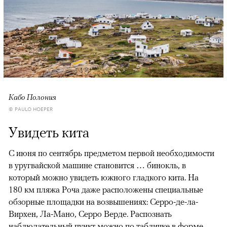
Кабо Полония
© PAULO HOEPER
Увидеть кита
С июня по сентябрь предметом первой необходимости
в уругвайской машине становится … бинокль, в
который можно увидеть южного гладкого кита. На
180 км пляжа Роча даже расположены специальные
обзорные площадки на возвышениях: Серро-де-ла-
Вирхен, Ла-Мано, Серро Верде. Распознать
наблюдательный пункт можно по табличке в форме