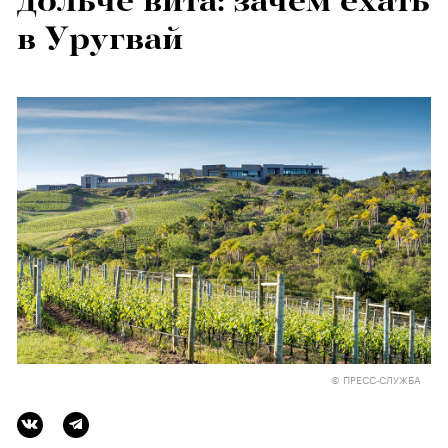
дольче вита: зачем ехать
в Уругвай
© ПРЕСС-СЛУЖБА