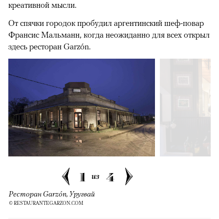
креативной мысли.
От спячки городок пробудил аргентинский шеф-повар
Франсис Мальманн, когда неожиданно для всех открыл
здесь ресторан Garzón.
1
4
из
Ресторан Garzón, Уругвай
© RESTAURANTEGARZON.COM