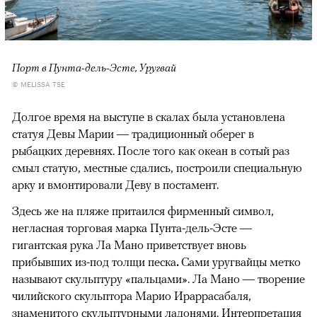
Порт в Пунта-дель-Эсте, Уругвай
© MELISSA TSE
Долгое время на выступе в скалах была установлена
статуя Девы Марии — традиционный оберег в
рыбацких деревнях. После того как океан в сотый раз
смыл статую, местные сдались, построили специальную
арку и вмонтировали Деву в постамент.
Здесь же на пляже притаился фирменный символ,
негласная торговая марка Пунта-дель-Эсте —
гигантская рука Ла Мано приветствует вновь
прибывших из-под толщи песка
.
Сами уругвайцы метко
называют скульптуру «пальцами». Ла Мано — творение
чилийского скульптора Марио Ираррасабаля,
знаменитого скульптурными ладонями. Интерпретация