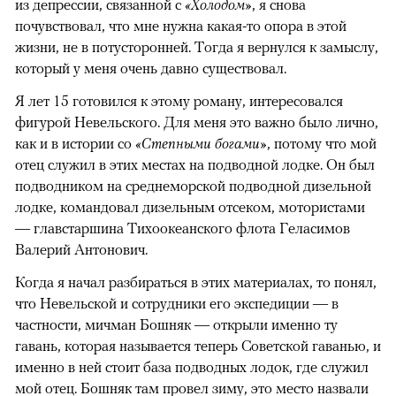
из депрессии, связанной с
«Холодом»
, я снова
почувствовал, что мне нужна какая-то опора в этой
жизни, не в потусторонней. Тогда я вернулся к замыслу,
который у меня очень давно существовал.
Я лет 15 готовился к этому роману, интересовался
фигурой Невельского. Для меня это важно было лично,
как и в истории со
«Степными богами»
, потому что мой
отец служил в этих местах на подводной лодке. Он был
подводником на среднеморской подводной дизельной
лодке, командовал дизельным отсеком, мотористами
—​ главстаршина Тихоокеанского флота Геласимов
Валерий Антонович.
Когда я начал разбираться в этих материалах, то понял,
что Невельской и сотрудники его экспедиции — в
частности, мичман Бошняк — открыли именно ту
гавань, которая называется теперь Советской гаванью, и
именно в ней стоит база подводных лодок, где служил
мой отец. Бошняк там провел зиму, это место назвали