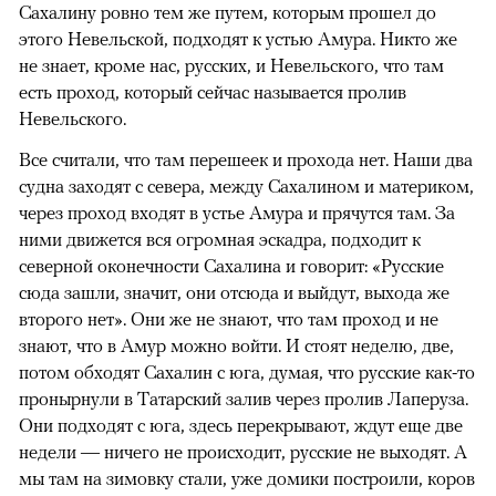
Сахалину ровно тем же путем, которым прошел до
этого Невельской, подходят к устью Амура. Никто же
не знает, кроме нас, русских, и Невельского, что там
есть проход, который сейчас называется пролив
Невельского.
Все считали, что там перешеек и прохода нет. Наши два
судна заходят с севера, между Сахалином и материком,
через проход входят в устье Амура и прячутся там. За
ними движется вся огромная эскадра, подходит к
северной оконечности Сахалина и говорит: «Русские
сюда зашли, значит, они отсюда и выйдут, выхода же
второго нет». Они же не знают, что там проход и не
знают, что в Амур можно войти. И стоят неделю, две,
потом обходят Сахалин с юга, думая, что русские как-то
пронырнули в Татарский залив через пролив Лаперуза.
Они подходят с юга, здесь перекрывают, ждут еще две
недели — ничего не происходит, русские не выходят. А
мы там на зимовку стали, уже домики построили, коров