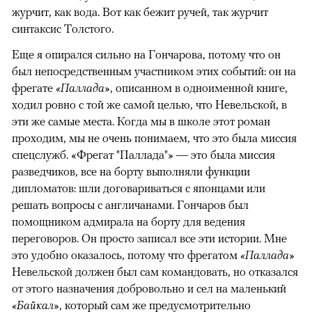
журчит, как вода. Вот как бежит ручей, так журчит
синтаксис Толстого.
Еще я опирался сильно на Гончарова, потому что он
был непосредственным участником этих событий: он на
фрегате
«Паллада»
, описанном в одноименной книге,
ходил ровно с той же самой целью, что Невельской, в
эти же самые места. Когда мы в школе этот роман
проходим, мы не очень понимаем, что это была миссия
спецслужб. «Фрегат "Паллада"» — это была миссия
разведчиков, все на борту выполняли функции
дипломатов: шли договариваться с японцами или
решать вопросы с англичанами. Гончаров был
помощником адмирала на борту для ведения
переговоров. Он просто записал все эти истории. Мне
это удобно оказалось, потому что фрегатом
«Паллада»
Невельской должен был сам командовать, но отказался
от этого назначения добровольно и сел на маленький
«Байкал»
, который сам же предусмотрительно