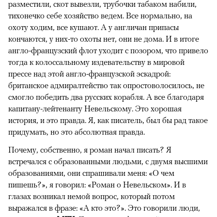
разместили, скот вывезли, трубочки табаком набили,
тихонечко себе хозяйство ведем. Все нормально, на
охоту ходим, все кушают. А у англичан припасы
кончаются, у них-то охоты нет, они не дома. И в итоге
англо-французский флот уходит с позором, что привело
тогда к колоссальному издевательству в мировой
прессе над этой англо-французской эскадрой:
британское адмиралтейство так опростоволосилось, не
смогло победить два русских корабля. А все благодаря
капитану-лейтенанту Невельскому. Это хорошая
история, и это правда. Я, как писатель, был бы рад такое
придумать, но это абсолютная правда.
Почему, собственно, я роман начал писать? Я
встречался с образованными людьми, с двумя высшими
образованиями, они спрашивали меня: «О чем
пишешь?», я говорил: «Роман о Невельском». И в
глазах возникал немой вопрос, который потом
выражался в фразе: «А кто это?». Это говорили люди,