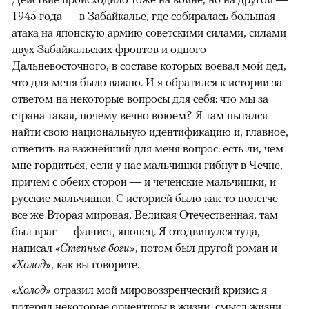
1945 года — в Забайкалье, где собиралась большая
атака на японскую армию советскими силами, силами
двух Забайкальских фронтов и одного
Дальневосточного, в составе которых воевал мой дед,
что для меня было важно. И я обратился к истории за
ответом на некоторые вопросы для себя: что мы за
страна такая, почему вечно воюем? Я там пытался
найти свою национальную идентификацию и, главное,
ответить на важнейший для меня вопрос: есть ли, чем
мне гордиться, если у нас мальчишки гибнут в Чечне,
причем с обеих сторон — и чеченские мальчишки, и
русские мальчишки. С историей было как-то полегче —
все же Вторая мировая, Великая Отечественная, там
был враг — фашист, японец. Я отодвинулся туда,
написал
«Степные боги»
, потом был другой роман и
«Холод»
, как вы говорите.
«Холод»
отразил мой мировоззренческий кризис: я
потерял некоторые ориентиры в жизни, смысл жизни,