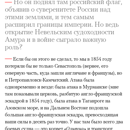
—
Но он поднял там российский флаг,
объявив о суверенитете России над
этими землями, и тем самым
расширил границы империи. Но ведь
открытие Невельским судоходности
Амура и в войне сыграло важную
роль?
—
Если бы он этого не сделал, то мы в 1854 году
потеряли бы не только Севастополь (вернее, его
северную часть, куда зашли англичане и французы), но
и Петропавловск-Камчатский. Атака была
одновременно и везде: была атака в Мурманске (мне
там показывали церковь, разбитую англо-французской
эскадрой в 1854 году), была атака в Таганроге на
Азовском море, и на Дальнем Востоке подошла
большая англо-французская эскадра, превосходящая
наши силы в десять раз точно. У нас там было всего два
боевых судна — это корвет
«Оливуца»
и транспорт