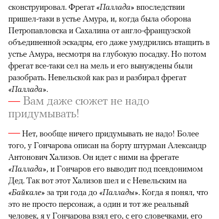
сконструировал. Фрегат
«Паллада»
впоследствии
пришел-таки в устье Амура, и, когда была оборона
Петропавловска и Сахалина от англо-французской
объединенной эскадры, его даже умудрились втащить в
устье Амура, несмотря на глубокую посадку. Но потом
фрегат все-таки сел на мель и его вынуждены были
разобрать. Невельской как раз и разбирал фрегат
«Паллада»
.
—
Вам даже сюжет не надо
придумывать!
—
Нет, вообще ничего придумывать не надо! Более
того, у Гончарова описан на борту штурман Александр
Антонович Хализов. Он идет с ними на фрегате
«Паллада»
, и Гончаров его выводит под псевдонимом
Дед. Так вот этот Хализов шел и с Невельским на
«Байкале»
за три года до
«Паллады»
. Когда я понял, что
это не просто персонаж, а один и тот же реальный
человек, я у Гончарова взял его, с его словечками, его