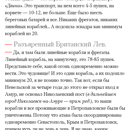
«Двина»
. Это транспорт, на нем всего 4-5 пушек, на
корвете — 10-12, не больше. Еще было шесть
береговых батарей и все. Никаких фрегатов, никаких
линейных кораблей... А подошла эскадра как минимум
кораблей из 20.
—
Разъяренный Британский Лев.
—
Да, и там были линейные корабли и фрегаты.
Линейный корабль, на минуточку, это 78-85 пушек.
Представьте себе, какой огонь одновременно можно
вести. Это чудовище! И это один корабль, а их подошло
минимум 20, я не помню точно. Так вот, если бы
Невельской за четыре года до этого не открыл вход в
Амур, не основал Николаевский пост (
в дальнейшем
город Николаевск-на-Амуре — прим. ред.
), то наши
корабли и все проживающие в Петропавловске были бы
уничтожены. Потому что атака была скоординирована:
одновременно Севастополь, Крым и Петропавловск,
причем чуть ли не день в день. Я не знаю, каким