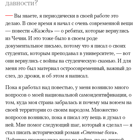
давности?
—
Вы знаете, я периодически в своей работе это
делаю. В свое время я начал с очень современной вещи
— повести
«Жажда»
— о ребятах, которые вернулись
из Чечни. И это тоже было в своем роде
документальное письмо, потому что я писал о своих
студентах, которым преподавал в университете, — вот
они вернулись с войны на студенческую скамью. И для
меня это был материал остросовременный, важный до
слез, до дрожи, и об этом я написал.
Пока я работал над повестью, у меня возникло много
вопросов о моей национальной самоидентификации, о
том, куда моя страна забралась и почему мы воюем на
своей территории со своим народом. Множество
вопросов возникло, пока я писал эту вещь и думал о
ней. Мне помог следующий шаг, который я сделал — я
стал писать исторический роман
«Степные боги»
.
Действие происходило тоже на войне, но на другой —