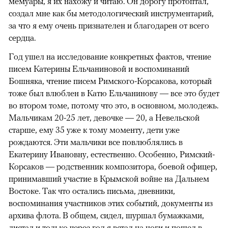
мемуары, я их нахожу и читаю. Он дорогу протоптал,
создал мне как бы методологический инструментарий,
за что я ему очень признателен и благодарен от всего
сердца.
Год ушел на исследование конкретных фактов, чтение
писем Катерины Ельчаниновой и воспоминаний
Бошняка, чтение писем Римского-Корсакова, который
тоже был влюблен в Катю Ельчанинову — все это будет
во втором томе, потому что это, в основном, молодежь.
Мальчикам 20-25 лет, девочке — 20, а Невельской
старше, ему 35 уже к тому моменту, дети уже
рождаются. Эти мальчики все повлюблялись в
Екатерину Ивановну, естественно. Особенно, Римский-
Корсаков — родственник композитора, боевой офицер,
принимавший участие в Крымской войне на Дальнем
Востоке. Так что остались письма, дневники,
воспоминания участников этих событий, документы из
архива флота. В общем, сидел, шуршал бумажками,
листал и только через год я встал на ноги и пошел в