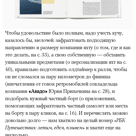
Чтобы удовольствие было полным, надо учесть кучу,
казалось бы, мелочей: зафрахтовать подходящую
направлению и размеру компании яхту (о том, где и как
это делать, на с. 33), а свою собственную — обставить
уникальными предметами (о персонализации яхт на с.
40), правильно подготовить олдтаймер к ралли, чтобы
он не сломался за пару километров до финиша
(впечатления от гонок ретромобилей совладельца
компании
«Акадо»
Юрия Припачкина на с. 28), и
подобрать нужный частный борт (о приложениях,
помогающих зафрахтовать частный самолет или места
на борту в пару кликов, на с. 16). И перечислять можно
довольно долго — нам хватило на целый номер
«РБК
Путешествия: летим, едем, плывем»
и хватит еще на
несколько.