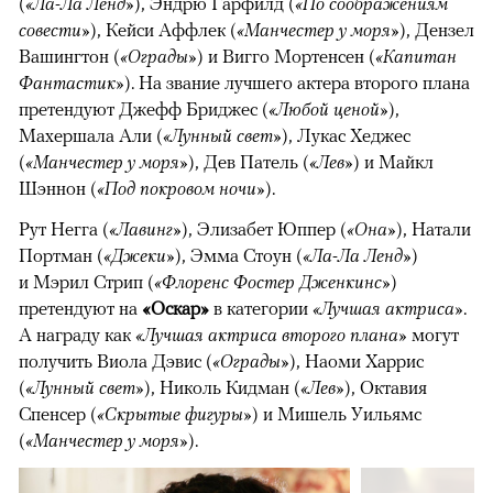
(
«Ла-Ла Ленд»
), Эндрю Гарфилд (
«По соображениям
совести»
), Кейси Аффлек (
«Манчестер у моря»
), Дензел
Вашингтон (
«Ограды»
) и Вигго Мортенсен (
«Капитан
Фантастик»
). На звание лучшего актера второго плана
претендуют Джефф Бриджес (
«Любой ценой»
),
Махершала Али (
«Лунный свет»
), Лукас Хеджес
(
«Манчестер у моря»
), Дев Патель (
«Лев»
) и Майкл
Шэннон (
«Под покровом ночи»
).
Рут Негга (
«Лавинг»
), Элизабет Юппер (
«Она»
), Натали
Портман (
«Джеки»
), Эмма Стоун (
«Ла-Ла Ленд»
)
и Мэрил Стрип (
«Флоренс Фостер Дженкинс»
)
претендуют на
«Оскар»
в категории
«Лучшая актриса»
.
А награду как
«Лучшая актриса второго плана»
могут
получить Виола Дэвис (
«Ограды»
), Наоми Харрис
(
«Лунный свет»
), Николь Кидман (
«Лев»
), Октавия
Спенсер (
«Скрытые фигуры»
) и Мишель Уильямс
(
«Манчестер у моря»
).