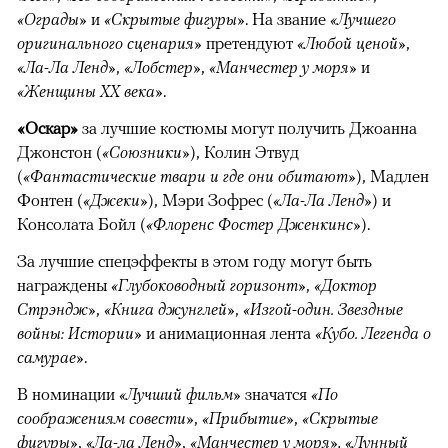
«Ограды»
и
«Скрытые фигуры»
. На звание
«Лучшего
оригинального сценария»
претендуют
«Любой ценой»
,
«Ла-Ла Ленд»
,
«Лобстер»
,
«Манчестер у моря»
и
«Женщины XX века»
.
00:00
/
00:00
«Оскар»
за лучшие костюмы могут получить Джоанна
Джонстон (
«Союзники»
), Колин Этвуд
(
«Фантастические твари и где они обитают»
), Мадлен
Фонтен (
«Джеки»
), Мэри Зофрес (
«Ла-Ла Ленд»
) и
Консолата Бойл (
«Флоренс Фостер Дженкинс»
).
За лучшие спецэффекты в этом году могут быть
награждены
«Глубоководный горизонт»
,
«Доктор
Стрэндж»
,
«Книга джунглей»
,
«Изгой-один. Звездные
войны: Истории»
и анимационная лента
«Кубо. Легенда о
самурае»
.
В номинации
«Лучший фильм»
значатся
«По
соображениям совести»
,
«Прибытие»
,
«Скрытые
фигуры»
,
«Ла-ла Ленд»
,
«Манчестер у моря»,
«Лунный