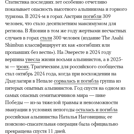
Статистика последних лет особенно отчетливо
показывает опасность высотного альпинизма и горного
туризма. В 2024-м в горах Австрии
погибли
309
человек, что стало десятилетним максимумом для
региона. В Японии в том же году жертвами несчастных
случаев в горах
стали
300 человек (издание The Asahi
Shimbun классифицирует их как «погибших или
пропавших без вести»). На Эвересте в 2024 году
вершина
унесла
жизни восьми альпинистов, а в 2025-
м —
троих
. Трагическим для российского сообщества
стал октябрь 2024 года, когда при восхождении на
Дхаулагири в Непале
сорвалась и погибла
группа из
пятерых опытных альпинистов. Год спустя на одном из
самых опасных семитысячников мира — пике
Победы — из-за тяжелой травмы и невозможности
эвакуации в условиях непогоды
осталась и погибла
российская альпинистка Наталья Наговицина; ее
поисково-спасательная операция была официально
прекращена спустя 11 дней.