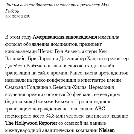
Фильм «По соображениям совести», режиссер Мэл
Гибсон
© KINOPOISK.RU
В этом году
Американская киноакадемия
изменила
формат объявления номинантов: президент
киноакадемии Шерил Бун Айзекс, актеры Кен
Ватанабе, Бри Ларсон и Дженнифер Хадсон и режиссер
Джейсон Райтман огласили список в ходе онлайн-
трансляции на сайте премии. Ранее имена претендентов
называли на пресс-конференции в кинотеатре имени
Сэмюэля Голдвина в Беверли-Хиллз. Церемония
вручения премии состоится 26 февраля, ее ведущим
будет комик Джимми Киммел. Прошлогоднюю
трансляцию награждения на телеканале
ABC
посмотрело всего 34,3 млн человек: как писало издание
The Hollywood Reporter
со ссылкой на данные
международной аналитической компании
Nielsen