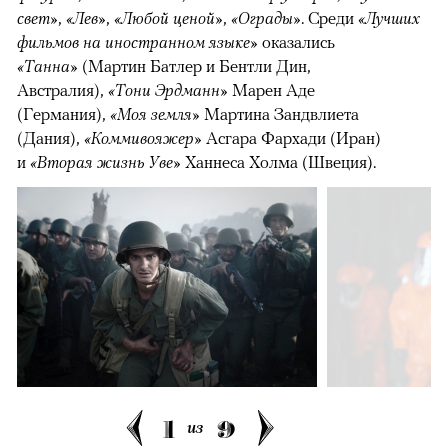
свет»
,
«Лев»
,
«Любой ценой»
,
«Ограды»
. Среди
«Лучших
фильмов на иностранном языке»
оказались
«Танна»
(Мартин Батлер и Бентли Дин,
Австралия),
«Тони Эрдманн»
Марен Аде
(Германия),
«Моя земля»
Мартина Зандвлиета
(Дания),
«Коммивояжер»
Асгара Фархади (Иран)
и
«Вторая жизнь Уве»
Ханнеса Холма (Швеция).
1
9
из