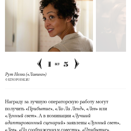
1
5
из
Рут Негга («Лавинг»)
© KINOPOISK.RU
Награду за лучшую операторскую работу могут
получить
«Прибытие»
,
«Ла-Ла Ленд»
,
«Лев»
или
«Лунный свет»
. А в номинации
«Лучший
адаптированный сценарий»
заявлены
«Лунный свет»
,
«Лев»
,
«По соображениям совести»
,
«Прибытие»
,