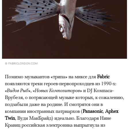
© FABRICLONDON.COM
Помимо музыкантов «трипа» на миксе для
Fabric
появляются треки героев-первопроходцев из 1990-х:
«Видов Рыб»
,
«Новых Композиторов»
и DJ Компаса-
Врубеля, о потрясающей музыке которых, к сожалению,
подзабыли даже на родине. И смотрятся они в
компании иностранных патриархов (
Panasonic
,
Aphex
Twin
, Вуди МакБрайд) идеально. Благодаря Нине
Кравиц российская электроника выпрыгнула из