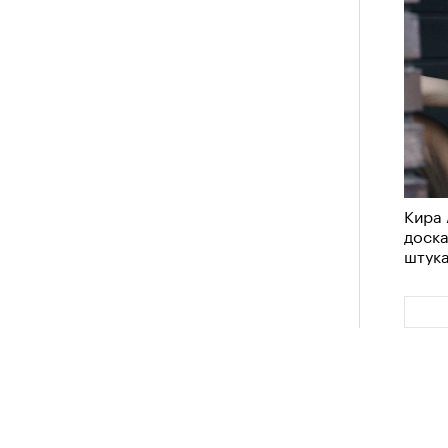
Кира 
доск
штук