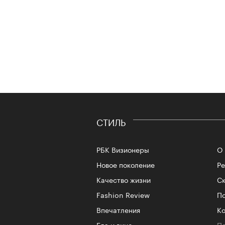
СТИЛЬ
РБК Визионеры
О 
Новое поколение
Р
Качество жизни
Ск
Fashion Review
По
Впечатления
Ко
Еда и вино
Пе