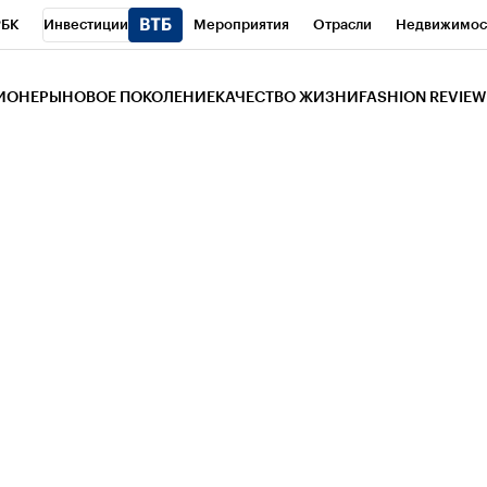
РБК
Инвестиции
Мероприятия
Отрасли
Недвижимос
и
Телеканал
РБК Вино
Спорт
Школа управления РБК
РБ
ЗИОНЕРЫ
НОВОЕ ПОКОЛЕНИЕ
КАЧЕСТВО ЖИЗНИ
FASHION REVIEW
РБК Life
Тренды
Визионеры
Национальные проекты
Горо
 Бизнес-среда
Дискуссионный клуб
Исследования
Кредитны
Газета
Спецпроекты СПб
Конференции СПб
Спецпроекты
трагентов
Политика
Экономика
Бизнес
Технологии и мед
ой валюты