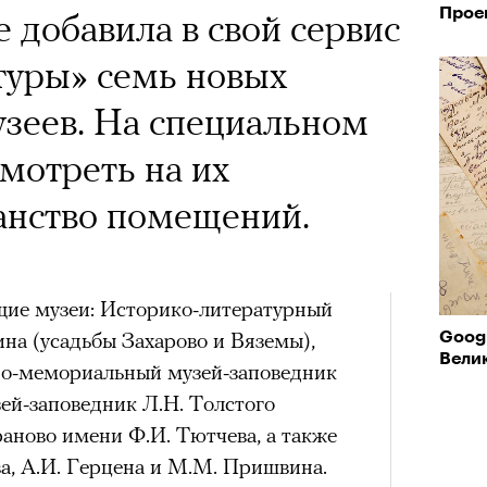
Прое
 добавила в свой сервис
туры» семь новых
зеев. На специальном
мотреть на их
анство помещений.
щие музеи: Историко-литературный
на (усадьбы Захарово и Вяземы),
Goog
Вели
но-мемориальный музей-заповедник
ей-заповедник Л.Н. Толстого
аново имени Ф.И. Тютчева, а также
, А.И. Герцена и М.М. Пришвина.