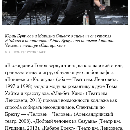
Юрий Бутусов и Марьяна Спивак в сцене из спектакля
«Чайка» в постановке Юрия Бутусова по пьесе Антона
Чехова в театре «Сатирикон»
© АЛЕКСАНДР КУРОВ / ТАСС
«В ожидании Годо» вернул тренд на клошарский стиль,
гранж-эстетику и игру, обнуляющую любой пафос.
«Войцек» и «Калигула» (оба — Театр им. Ленсовета,
1997 и 1998) задали моду на романтику в духе Тома
Уэйтса и красоту зла. «Макбет. Кино» (Театр им.
Ленсовета, 2013) показал возможности коллажа как
способа собирать несоединимое. Спектакли по
Брехту — «Человек = Человек» (Александринский
театр, 2008), «Добрый человек из Сезуана» (Театр им.
Пушкина, 2013), «Кабаре Брехт» (Театр им. Ленсовета,