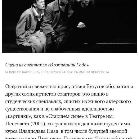
Сцена из спектакля «В ожидании Годо»
© ВИКТОР ВАСИЛЬЕВ / ПРЕСС-СЛУЖБА ТЕАТРА ИМЕНИ ЛЕНСОВЕТА
Остротой и свежестью присутствия Бутусов обольстил и
других своих артистов-соавторов: это видно в
студенческих спектаклях, сшитых из живого актерского
существования и не озабоченных идеальностью
«картинки», как в «Старшем сыне» в Театре им.
Ленсовета (2001), сыгранном тогдашними студентами
курса Владислава Пази, в том числе будущей звездой
театра и кино Дмитрием Лысенковым. Этот свободный,