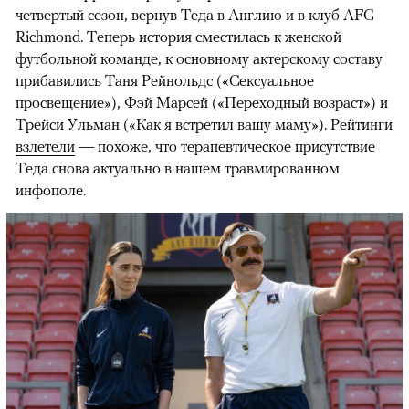
четвертый сезон, вернув Теда в Англию и в клуб AFC
Richmond. Теперь история сместилась к женской
футбольной команде, к основному актерскому составу
прибавились Таня Рейнольдс («Сексуальное
просвещение»), Фэй Марсей («Переходный возраст») и
00:00
/
00:00
Трейси Ульман («Как я встретил вашу маму»). Рейтинги
взлетели
— похоже, что терапевтическое присутствие
Теда снова актуально в нашем травмированном
инфополе.