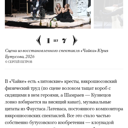
1
7
из
Сцена из восстановленного спектакля «Чайка» Юрия
Бутусова, 2026
© СЕРГЕЙ ПЕТРОВ
В «Чайке» есть «литовские» кресты, някрошюсовский
физический труд (по сцене волоком тащат короб с
сидящими в нем героями, а Шамраев — Кузнецов
ловко взбирается на висящий канат), музыкальные
цитаты из Фаустаса Латенаса, постоянного композитора
някрошюсовских спектаклей. Все это стало частью
собственно бутусовского изобретения — клоунадой