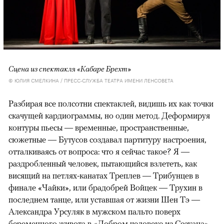
Сцена из спектакля «Кабаре Брехт»
© ЮЛИЯ СМЕЛКИНА / ПРЕСС-СЛУЖБА ТЕАТРА ИМЕНИ ЛЕНСОВЕТА
Разбирая все полсотни спектаклей, видишь их как точки
скачущей кардиограммы, но один метод. Деформируя
контуры пьесы — временные, пространственные,
сюжетные — Бутусов создавал партитуру настроения,
отталкиваясь от вопроса: что я сейчас такое? Я —
раздробленный человек, пытающийся взлететь, как
висящий на петлях-канатах Треплев — Трибунцев в
финале «Чайки», или брадобрей Войцек — Трухин в
последнем танце, или уставшая от жизни Шен Тэ —
Александра Урсуляк в мужском пальто поверх
беременного живота в «Добром человеке из Сезуана».