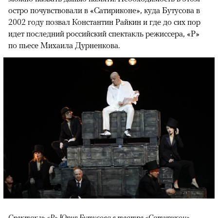
остро почувствовали в «Сатириконе», куда Бутусова в
2002 году позвал Константин Райкин и где до сих пор
идет последний российский спектакль режиссера, «Р»
по пьесе Михаила Дурненкова.
Спектакль «Р» Юрия Бутусова в театре «Сатирикон»