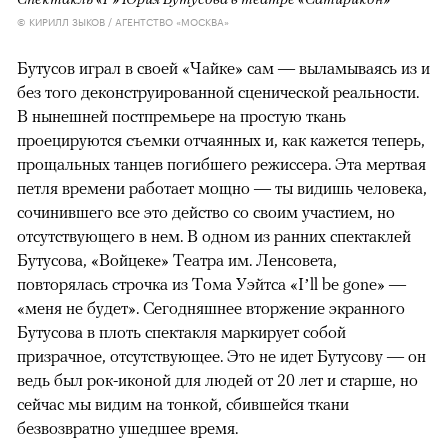
© КИРИЛЛ ЗЫКОВ / АГЕНТСТВО «МОСКВА»
Бутусов играл в своей «Чайке» сам — выламываясь из и
без того деконструированной сценической реальности.
В нынешней постпремьере на простую ткань
проецируются съемки отчаянных и, как кажется теперь,
прощальных танцев погибшего режиссера. Эта мертвая
петля времени работает мощно — ты видишь человека,
сочинившего все это действо со своим участием, но
отсутствующего в нем. В одном из ранних спектаклей
Бутусова, «Войцеке» Театра им. Ленсовета,
повторялась строчка из Тома Уэйтса «I’ll be gone» —
«меня не будет». Сегодняшнее вторжение экранного
Бутусова в плоть спектакля маркирует собой
призрачное, отсутствующее. Это не идет Бутусову — он
ведь был рок-иконой для людей от 20 лет и старше, но
сейчас мы видим на тонкой, сбившейся ткани
безвозвратно ушедшее время.