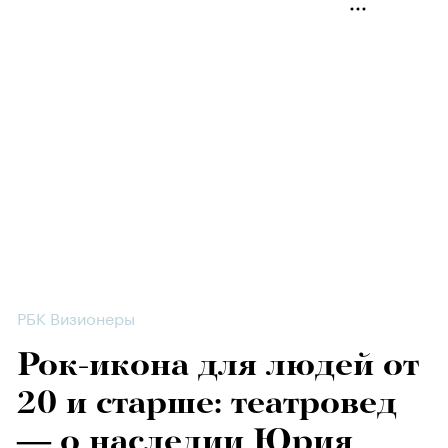
РБК Визионеры
Рок-икона для людей от
20 и старше: театровед
— о наследии Юрия