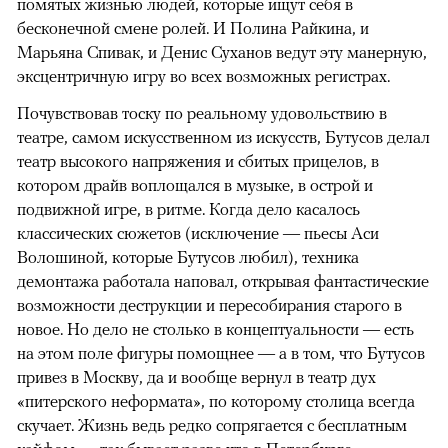
помятых жизнью людей, которые ищут себя в
бесконечной смене ролей. И Полина Райкина, и
Марьяна Спивак, и Денис Суханов ведут эту манерную,
эксцентричную игру во всех возможных регистрах.
Почувствовав тоску по реальному удовольствию в
театре, самом искусственном из искусств, Бутусов делал
театр высокого напряжения и сбитых прицелов, в
котором драйв воплощался в музыке, в острой и
подвижной игре, в ритме. Когда дело касалось
классических сюжетов (исключение — пьесы Аси
Волошиной, которые Бутусов любил), техника
демонтажа работала наповал, открывая фантастические
возможности деструкции и пересобирания старого в
новое. Но дело не столько в концептуальности — есть
на этом поле фигуры помощнее — а в том, что Бутусов
привез в Москву, да и вообще вернул в театр дух
«питерского неформата», по которому столица всегда
скучает. Жизнь ведь редко сопрягается с бесплатным