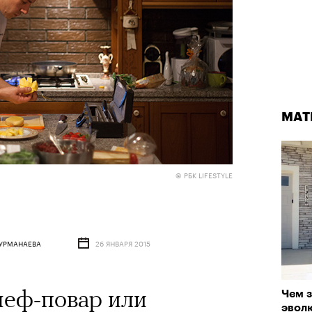
МАТ
© РБК LIFESTYLE
КУРМАНАЕВА
26 ЯНВАРЯ 2015
еф-повар или
Чем з
эвол