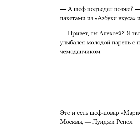
— А шеф подъедет позже? — 
пакетами из «Азбуки вкуса» 
— Привет, ты Алексей? Я т
улыбался молодой парень с п
чемоданчиком.
Это и есть шеф-повар «Марио
Москвы, — Луиджи Репол