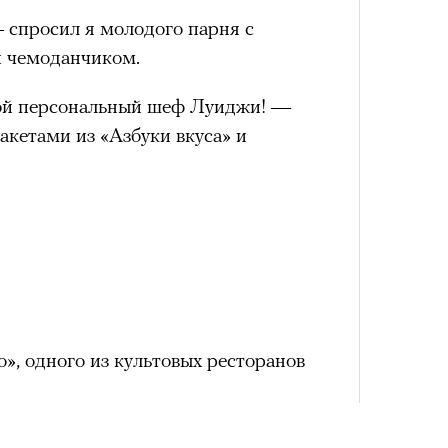
Сможе
отвеч
спросил я молодого парня с
и чемоданчиком.
вой персональный шеф Луиджи! —
акетами из «Азбуки вкуса» и
4 кол
пропу
», одного из культовых ресторанов