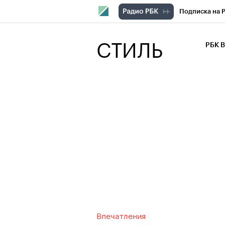
Подписка на 
РБК Компани
СТИЛЬ
РБК 
РБК Курсы
РБК Бизнес-с
Спецпроекты
Экономика
Впечатления