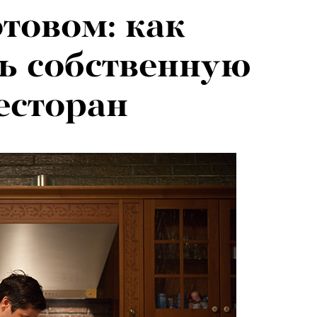
отовом: как
ь собственную
есторан