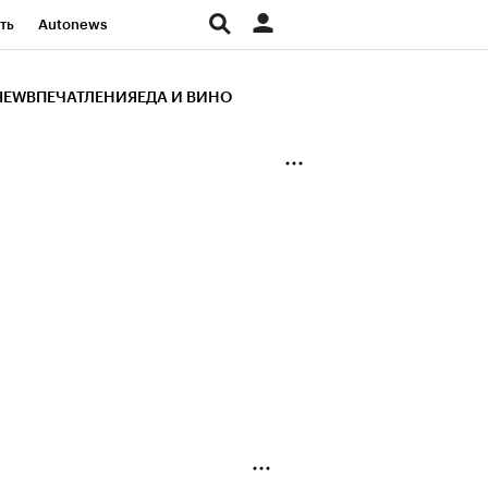
ть
Autonews
К Образование
IEW
ВПЕЧАТЛЕНИЯ
ЕДА И ВИНО
д
Стиль
Крипто
и
Франшизы
Газета
ов
Политика
ты