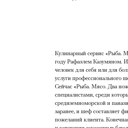
Кулинарный сервис «Рыба. Мя
году Рафаэлем Казумяном. Ид
человек для себя или для бо
услуги профессионального ш
Сейчас «Рыба. Мясо. Два нож
специалистами, среди которы
средиземноморской и панази
заранее, и шеф составляет ф
пожеланий клиента. Конечная
и категории заказанных блю