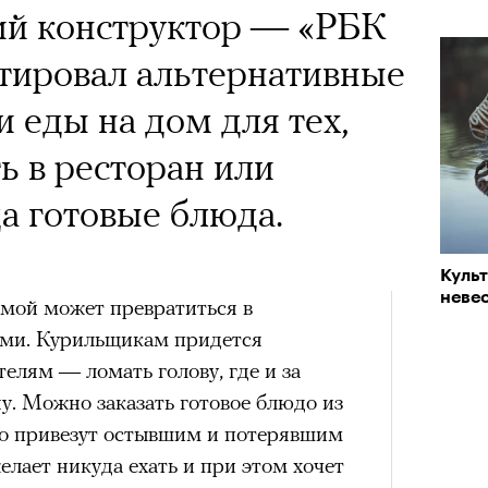
ий конструктор — «РБК
естировал альтернативные
и еды на дом для тех,
ть в ресторан или
да готовые блюда.
Куль
невес
имой может превратиться в
ями. Курильщикам придется
телям — ломать голову, где и за
у. Можно заказать готовое блюдо из
его привезут остывшим и потерявшим
желает никуда ехать и при этом хочет