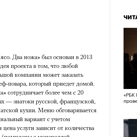
ЧИТ
со. Два ножа» был основан в 2013
ея проекта в том, что любой
льшой компании может заказать
еф-повара, который приедет домой.
а» сотрудничает более чем с 20
«РБК 
пров
х — знатоки русской, французской,
атской кухни. Меню обговаривается
инальный вариант с учетом
 цена услуги зависит от количества
д (помидоры с моцареллой