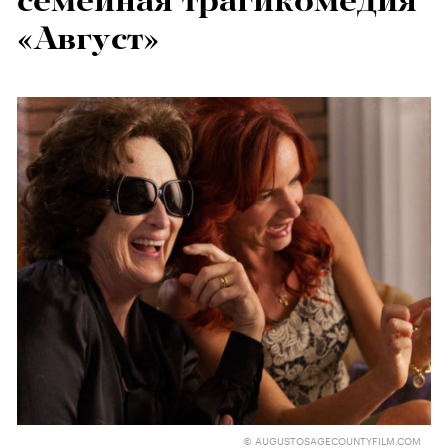
семейная трагикомедия
«Август»
© AUGUSTOSAGECOUNTYFILM.COM