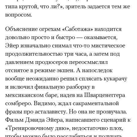
типа крутой, что ли?», зритель задается тем же
вопросом.
Объяснение огрехам «Саботажа» находится
довольно просто и быстро — оказывается,
Эйер изначально снимал что-то мистическое
продолжительностью три часа, а затем под
давлением продюсеров переосмыслил
отснятое в режиме экшен. А напоследок
вообще неожиданно решил сплясать кукарачу
и включил финальную разборку в
мексиканском баре, надев на Шварценеггера
сомбреро. Видимо, ждал сакраментальной
фразы про асталависту. Но она не прозвучала.
Фильм Дэвида Эйера, написавшего сценарий к
«Тренировочному дню», недостаточно плох,
чтобы можно было расслабиться и получать