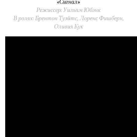
«Сигнал»
Режиссер: Уильям Юбэнк
В ролях: Брентон Туэйтс, Лоренс Фишберн,
Оливия Кук