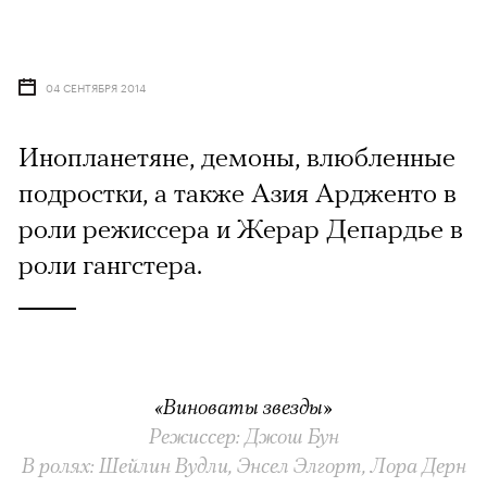
04 СЕНТЯБРЯ 2014
Инопланетяне, демоны, влюбленные
подростки, а также Азия Ардженто в
роли режиссера и Жерар Депардье в
роли гангстера.
«Виноваты звезды»
Режиссер: Джош Бун
В ролях: Шейлин Вудли, Энсел Элгорт, Лора Дерн