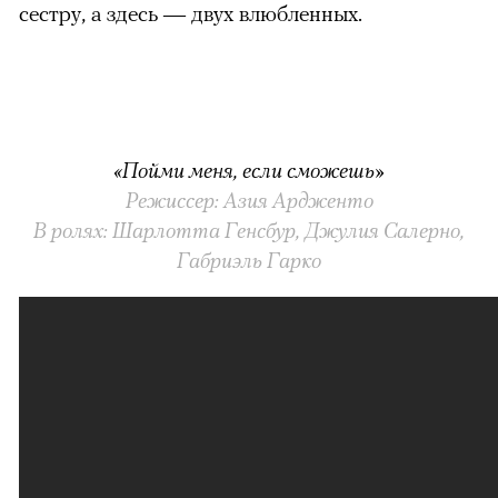
сестру, а здесь — двух влюбленных.
«Пойми меня, если сможешь»
Режиссер: Азия Ардженто
В ролях: Шарлотта Генсбур, Джулия Салерно,
Габриэль Гарко