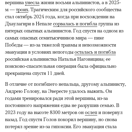
вершина
унесла
жизни восьми альпинистов, а в 2025-
м —
троих
. Трагическим для российского сообщества
стал октябрь 2024 года, когда при восхождении на
Дхаулагири в Непале
сорвалась и погибла
группа из
пятерых опытных альпинистов. Год спустя на одном из
самых опасных семитысячников мира — пике
Победы — из-за тяжелой травмы и невозможности
эвакуации в условиях непогоды
осталась и погибла
российская альпинистка Наталья Наговицина; ее
поисково-спасательная операция была официально
прекращена спустя 11 дней.
В отличие от погибшего непальца, другому альпинисту,
Андрею Голову, на Эвересте удалось выжить. Он
годами тренировался ради этой вершины, из-за
постоянного напряжения едва не разрушив семью. В
2023 году на высоте 8300 метров он
ослеп
и повернул
назад. Год спустя Голов покорил вершину, но снова
потерял зрение из-за гипоксии. Его эвакуация стала