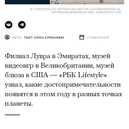
© FUNCAPITAL.CN; NATIONALGALLERY.SG; LOUVREABUDHABI.AE;
NATIONALBLUESMUSEUM.ORG; GARAGECCC.COM
АВТОР
ТЕКСТ: АЛИСА КУРМАНАЕВА
21 ЯНВАРЯ 2015
Филиал Лувра в Эмиратах, музей
видеоигр в Великобритании, музей
блюза в США — «РБК Lifestyle»
узнал, какие достопримечательности
появятся в этом году в разных точках
планеты.