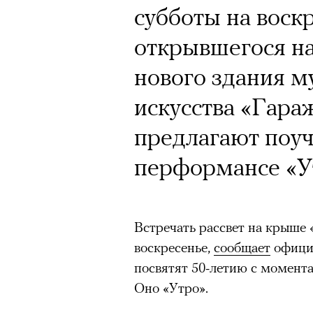
Кинокритик Стас
субботы на воск
первых показах 
открывшегося н
темы
нового здания м
искусства «Гар
предлагают поуч
Подписывайтесь на телег
перформансе «У
Зеленые глаза» Фанни Лиат
Встречать рассвет на крыше «
«Бумажный тигр» Джеймса 
воскресенье,
сообщает
официа
посвятят 50-летию с момент
«Охота» Уэйна Вапимуквы
Оно «Утро».
Ретроспектива «Красное и че
список»