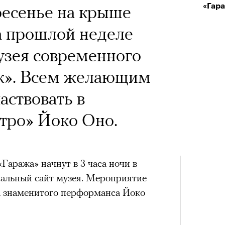
 Тыркин рассказывает о
ресенье на крыше
«Гара
на остросоциальные
а прошлой неделе
узея современного
аж». Всем желающим
аствовать в
рам-канал «РБК Стиль»
тро» Йоко Оно.
Лока
Корей
взро
ар и Жереми Труиля
Гаража» начнут в 3 часа ночи в
Грэя
льный сайт музея. Мероприятие
а знаменитого перформанса Йоко
рное: голливудские левые и черный