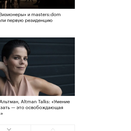
Визионеры» и masters:dom
ели первую резиденцию
Альтман, Altman Talks: «Умение
азать — это освобождающая
АЙТЕ ТАКЖЕ
а»