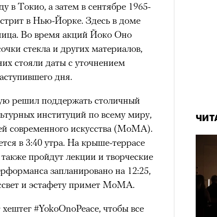
у в Токио, а затем в сентябре 1965-
нни Лиатар и Жереми
стрит в Нью-Йорке. Здесь в доме
ица. Во время акций Йоко Оно
очки стекла и других материалов,
Лока
них стояли даты с уточнением
бассе
ом на политическую актуальность —
пуст
аступившего дня.
е Пьяццы Гранде
ма «Зеленые глаза» (Les Yeux
рую решил поддержать столичный
 Фанни Лиатар и Жереми Труиля.
льтурных институций по всему миру,
рин» — отнюдь не байопик первого
ЧИТ
й современного искусства (MoMA).
а сноса многоквартирного
ся в 3:40 утра. На крыше-террасе
аине, которому было присвоено его
а также пройдут лекции и творческие
рформанса запланировано на 12:25,
ссвет и эстафету примет МоМА.
рину» в оригинальности: мы уже
игрантских семей (даже
 хештег #YokoOnoPeace, чтобы все
и в кому. В этом случае проблема со