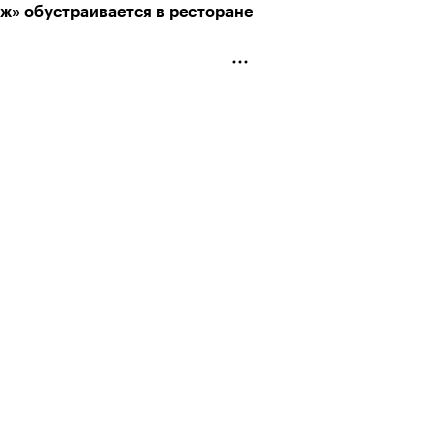
ж» обустраивается в ресторане
рно-2025: объединение двух
 и мир, в котором нет
слых