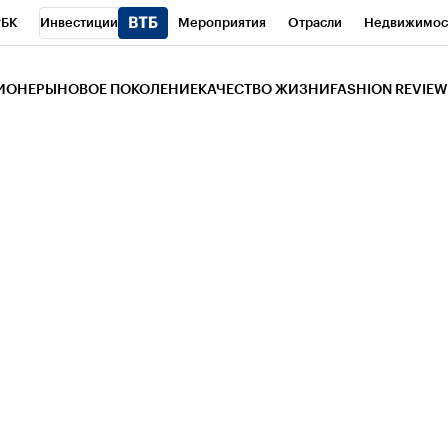
РБК
Инвестиции
Мероприятия
Отрасли
Недвижимос
и
Телеканал
РБК Вино
Спорт
Школа управления РБК
РБ
ЗИОНЕРЫ
НОВОЕ ПОКОЛЕНИЕ
КАЧЕСТВО ЖИЗНИ
FASHION REVIEW
РБК Life
Тренды
Визионеры
Национальные проекты
Горо
 Бизнес-среда
Дискуссионный клуб
Исследования
Кредитны
Газета
Спецпроекты СПб
Конференции СПб
Спецпроекты
трагентов
Политика
Экономика
Бизнес
Технологии и мед
ой валюты