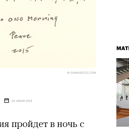
МАТ
МАТ
Кадр из фильма «Бумажный тигр»
© GARAGECCC.COM
© NEON
20 ИЮНЯ 2015
СТА 2026
я пройдет в ночь с
Лока
двой