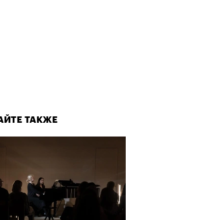
рно-2025: перестрелки в
йне и горизонтальные танцы в
ыне
АЙТЕ ТАКЖЕ