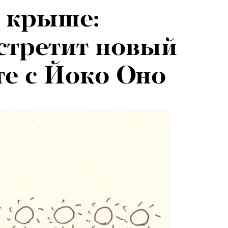
а крыше:
026: что
стретит новый
на открытии
те с Йоко Оно
 авторского