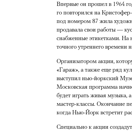
Впервые он прошел в 1964 год
«Зеленые глаза» Фа
го повторился на Кристофер-
под номером 87 жила художн
Труиля
продавала свои работы — кус
снабженные этикетками. На 
Фестиваль открылся с намек
точного утреннего времени н
показом на огромном экран
камерного французского филь
Организатором акции, кото
Verts) режиссерского дуэта
«Гараж», а также еще ряд ку
Прошлая их кинолента «Гага
выступил нью-йоркский Музе
космонавта в мире, а хроник
Московская программа начнет
комплекса на парижской окр
будет играть живая музыка, 
имя.
мастер-классы. Окончание пе
когда Нью-Йорк встретит ра
Новый фильм уступает «Гага
видели кино про детей из эм
Специально к акции создадут
российских), которые впадал