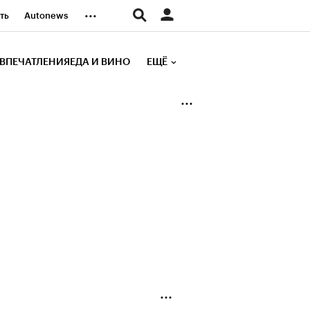
...
ть
Autonews
К Образование
ВПЕЧАТЛЕНИЯ
ЕДА И ВИНО
ЕЩЁ
д
Стиль
е рейтинги
иа
Финансы