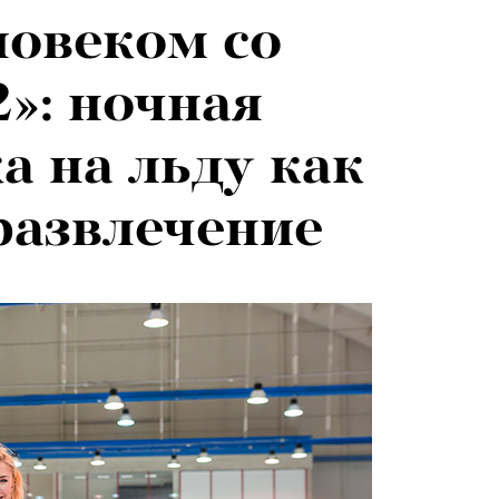
ловеком со
026: что
2»: ночная
на открытии
а на льду как
 авторского
развлечение