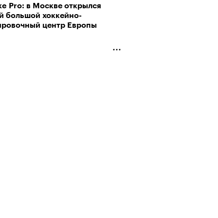
ke Pro: в Москве открылся
й большой хоккейно-
ировочный центр Европы
рно-2025: объединение двух
 и мир, в котором нет
слых