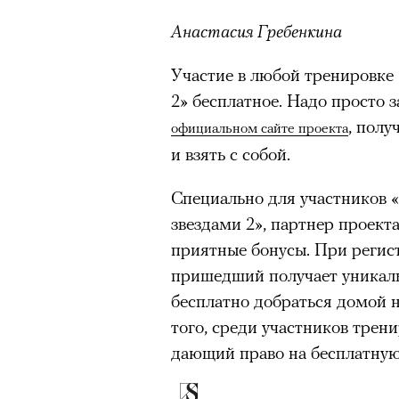
здоровьем касается синдром
Анастасия Гребенкина
отстраненности, или резигн
редкого психогенного заболе
Участие в любой тренировке 
воздействием тяжелейшего ст
2
»
бесплатное. Надо просто з
перестает двигаться, говорит
, полу
официальном сайте проекта
мир. Это и происходит с па
и взять с собой.
Алами), братом главной гер
Специально для участников 
М’Зауки), когда их родителя
звездами 2», партнер
проект
жительство в одной из благо
приятные бонусы. При регис
Безутешная Шая пытается пр
пришедший получает уникал
наглотавшись таблеток, прон
бесплатно добраться домой н
их мать тонет при переправе 
того, среди участников трен
При всей скромности художе
дающий право на бесплатную
адресованный европейцам до
можете нас спасти!» — сообща