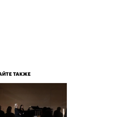
рно-2025: перестрелки в
йне и горизонтальные танцы в
ыне
АЙТЕ ТАКЖЕ