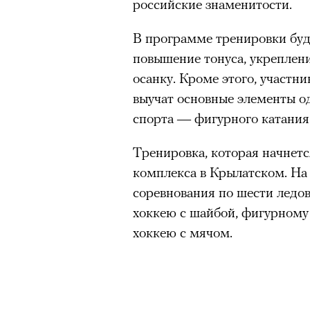
российские знаменитости.
«Зеленые глаза» Фа
В программе тренировки буд
Труиля
повышение тонуса, укреплен
осанку. Кроме этого, участн
Фестиваль открылся с намек
выучат основные элементы о
показом на огромном экран
спорта — фигурного катания
камерного французского филь
Verts) режиссерского дуэта
Тренировка, которая начнетс
Прошлая их кинолента «Гага
комплекса в Крылатском. На 
космонавта в мире, а хроник
соревнования по шести ледо
комплекса на парижской окр
хоккею с шайбой, фигурному 
имя.
хоккею с мячом.
Новый фильм уступает «Гага
видели кино про детей из эм
российских), которые впадал