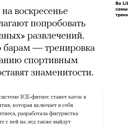
 Тыркин рассказывает о
Be Li
 на воскресенье
на остросоциальные
самы
трен
лагают попробовать
зных» развлечений.
о барам — тренировка
панию спортивным
рам-канал «РБК Стиль»
ставят знаменитости.
Лока
Корей
взро
ар и Жереми Труиля
истеме ICE-фитнес станет каток в
Грэя
ия, которая включает в себя
итнеса, разработала фигуристка
рное: голливудские левые и черный
е с ней на лед также выйдут