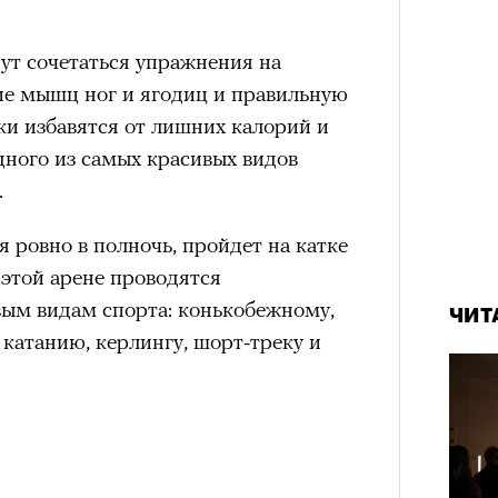
нни Лиатар и Жереми
ут сочетаться упражнения на
ие мышц ног и ягодиц и правильную
Лока
ики избавятся от лишних калорий и
бассе
ом на политическую актуальность —
дного из самых красивых видов
пуст
е Пьяццы Гранде
.
ма «Зеленые глаза» (Les Yeux
 Фанни Лиатар и Жереми Труиля.
я ровно в полночь, пройдет на катке
рин» — отнюдь не байопик первого
этой арене проводятся
а сноса многоквартирного
вым видам спорта: конькобежному,
ЧИТ
аине, которому было присвоено его
катанию, керлингу, шорт-треку и
рину» в оригинальности: мы уже
игрантских семей (даже
и в кому. В этом случае проблема со