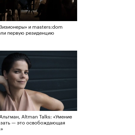
Визионеры» и masters:dom
ели первую резиденцию
Реклама на РБК
rbc.group
АЙТЕ ТАКЖЕ
Альтман, Altman Talks: «Умение
азать — это освобождающая
а»