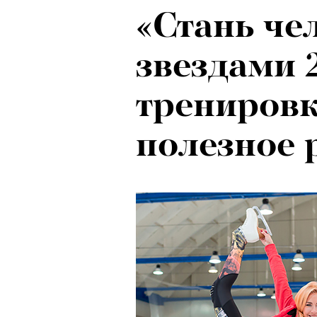
«Стань че
Локарно-2
звездами 
показали 
тренировк
фестиваля
полезное 
кино