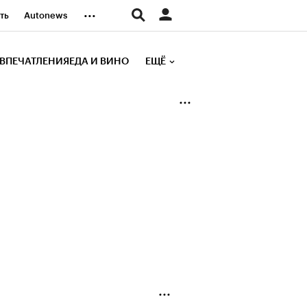
...
ть
Autonews
К Образование
ВПЕЧАТЛЕНИЯ
ЕДА И ВИНО
ЕЩЁ
д
Стиль
е рейтинги
иа
Финансы