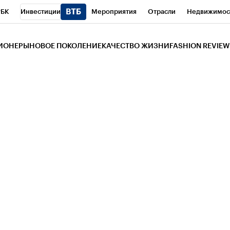
РБК
Инвестиции
Мероприятия
Отрасли
Недвижимос
и
Телеканал
РБК Вино
Спорт
Школа управления РБК
РБ
ЗИОНЕРЫ
НОВОЕ ПОКОЛЕНИЕ
КАЧЕСТВО ЖИЗНИ
FASHION REVIEW
РБК Life
Тренды
Визионеры
Национальные проекты
Горо
 Бизнес-среда
Дискуссионный клуб
Исследования
Кредитны
Газета
Спецпроекты СПб
Конференции СПб
Спецпроекты
трагентов
Политика
Экономика
Бизнес
Технологии и мед
ой валюты