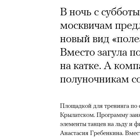
Кинокритик Стас
В ночь с субботы
первых показах 
москвичам пред
темы
новый вид «поле
Вместо загула п
на катке. А ком
Подписывайтесь на телег
полуночникам со
Зеленые глаза» Фанни Лиат
Площадкой для тренинга по с
«Бумажный тигр» Джеймса 
Крылатском. Программу занят
«Охота» Уэйна Вапимуквы
элементы танцев на льду и ф
Ретроспектива «Красное и че
Анастасия Гребенкина. Вмест
список»