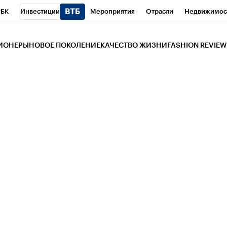
РБК
Инвестиции
Мероприятия
Отрасли
Недвижимос
и
Телеканал
РБК Вино
Спорт
Школа управления РБК
РБ
ЗИОНЕРЫ
НОВОЕ ПОКОЛЕНИЕ
КАЧЕСТВО ЖИЗНИ
FASHION REVIEW
РБК Life
Тренды
Визионеры
Национальные проекты
Горо
 Бизнес-среда
Дискуссионный клуб
Исследования
Кредитны
Газета
Спецпроекты СПб
Конференции СПб
Спецпроекты
трагентов
Политика
Экономика
Бизнес
Технологии и мед
ой валюты