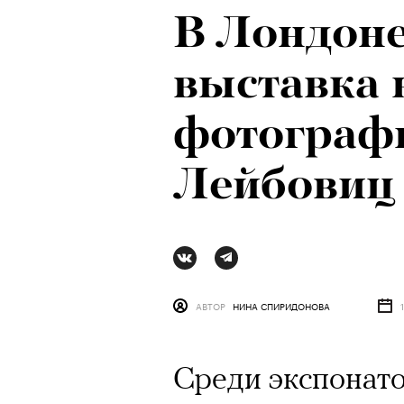
В Лондоне
Психологи
выставка
почему тр
фотограф
останавли
Лейбовиц
в горы
АВТОР
НИНА СПИРИДОНОВА
Среди экспонато