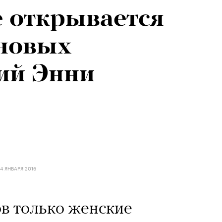
 открывается
я альпиниста:
 новых
агедии не
ий Энни
вают от похода
14 ЯНВАРЯ 2016
в только женские