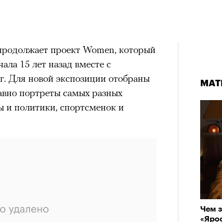
 продолжает проект Women, который
ла 15 лет назад вместе с
г. Для новой экспозиции отобраны
МАТ
МАТ
авно портреты самых разных
 и политики, спортсменок и
Группа альпинистов поднимается на Эльбрус
© НИКИТА ШЕЛАЙКИН / PEXELS
06 АВГУСТА 2026
Чем з
Приро
«Ярос
прог