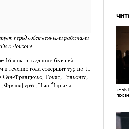
в идут в горы
не ради опасности, а
 свободы и внутреннего смысла.
ЧИТ
тличают
психологическая
а, способность к самоконтролю и
ишения.
ирует перед собственными работами
its в Лондоне
гает
иначе смотреть на эмоции
,
бранным.
е 16 января в здании бывшей
м в течение года совершит тур по 10
в Сан-Франциско, Токио, Гонконге,
анском Каракоруме
погиб
всемирно
е, Франкфурте, Нью-Йорке и
«РБК 
инист Нирмал Пурджа. Экспедиция
пров
н возглавлял, попала под лавину на
ЧИТ
 спасатели обнаружили тела
й спецназовец шел к
 планировал стать первым