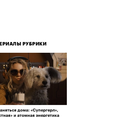
ЕРИАЛЫ РУБРИКИ
ЕРИАЛЫ РУБРИКИ
аняться дома: «Супергерл»,
да как лекарство: как
тная» и атомная энергетика
улки стали новой формой