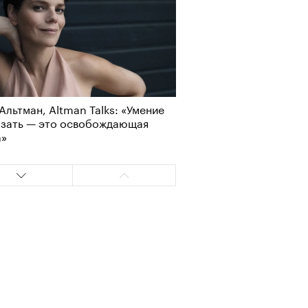
Альтман, Altman Talks: «Умение
Визионеры» и masters:dom
азать — это освобождающая
ели первую резиденцию
а»