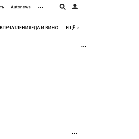
...
ть
Autonews
К Образование
ВПЕЧАТЛЕНИЯ
ЕДА И ВИНО
ЕЩЁ
д
Стиль
е рейтинги
иа
Финансы