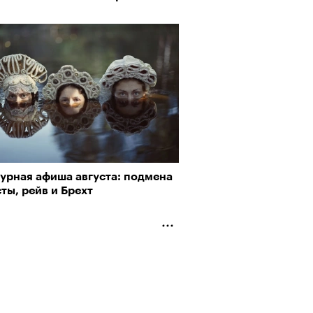
пии
турная афиша августа: подмена
ты, рейв и Брехт
му важны гормоны стресса