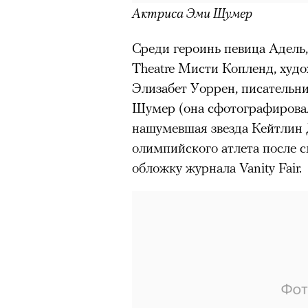
Актриса Эми Шумер
Главное
Среди героинь певица Адель,
Горы привлекают людей 
Theatre Мисти Копленд, худ
концентрации, в которо
остается только настоящ
Элизабет Уоррен, писательн
Шумер (она сфотографирова
Экстремальные нагрузк
нашумевшая звезда Кейтлин
гормонов
, из-за чего мо
олимпийского атлета после с
из самых ярких опытов в
обложку журнала Vanity Fair.
Для многих альпинизм ст
рутины, перезагрузиться
Совместное преодоление 
людьми особенно
прочны
Наука не подтверждает с
признает, что
к альпиниз
устойчивостью к стрессу