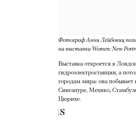
Большинство альпинисто
ради ощущения ясности
,
Успешных альпинистов о
устойчивость, дисциплин
готовность переносить л
Фотограф Анни Лейбовиц поз
на выставка Women: New Portra
Опыт восхождений помо
делая человека более со
Выставка откроется в Лондон
гидроэлектростанции, а пото
городам мира: она побывает 
30 июля 2026 года в пакист
Сингапуре, Мехико, Стамбул
известный непальский альп
Цюрихе.
из десяти человек, которую о
склоне Броуд-Пик. 2 августа
погибших. Бывший британски
историческому рекорду — он