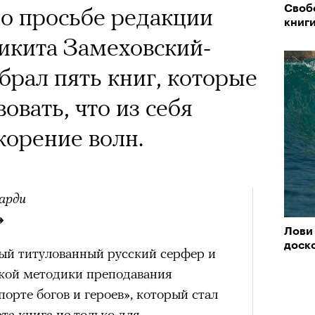
о просьбе редакции
Свобо
книг
икита Замеховский-
рал пять книг, которые
овать, что из себя
корение волн.
арди
»
Лови 
доск
ый титулованный русский серфер и
кой методики преподавания
порте богов и героев», который стал
та книга не только для