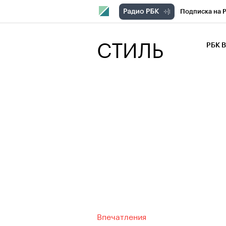
Подписка на 
РБК Компани
СТИЛЬ
РБК 
РБК Курсы
РБК Бизнес-с
Спецпроекты
Экономика
Впечатления