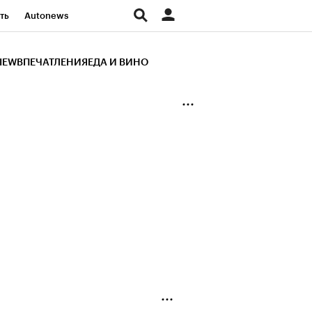
ть
Autonews
К Образование
IEW
ВПЕЧАТЛЕНИЯ
ЕДА И ВИНО
д
Стиль
Крипто
и
Франшизы
Газета
ов
Политика
ты