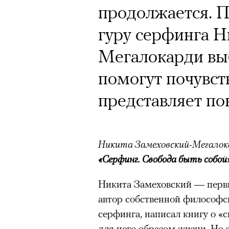
продолжается. П
гуру серфинга Н
Мегалокарди выб
помогут почувств
представляет по
Никита Замеховский-Мегалок
«Серфинг. Свобода быть собой
Никита Замеховский — перв
автор собственной философс
серфинга, написал книгу о «с
для него образом жизни. Но э