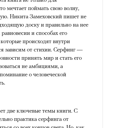
кто мечтает поймать свою волну,
ую. Никита Замеховский пишет не
одходящую доску и правильно на нее
 равновесии и способах его
, которые происходят внутри
тся зависим от стихии. Серфинг —
товности принять мир и стать его
воваться не амбициями, а
поминание о человеческой
ь.
ет две ключевые темы книги. С
ельно практика серфинга от
ться со всех концов света. Но, как