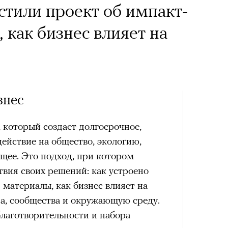
становленного спектакля «Чайка» Юрия Бутусова, 2026
стили проект об импакт-
© СЕРГЕЙ ПЕТРОВ
 2026
 как бизнес влияет на
жно включить подкаст о
урга, оценить новый
ВИЕНКО
09 АВГУСТА 2026
Сможе
отвеч
со» с женской
знес
«РБК 
«РБК 
андой, послушать
пров
пров
 который создает долгосрочное,
чески ушел из жизни
 Тимоновой или
ействие на общество, экологию,
один из важнейших
щее. Это подход, при котором
Амели»
вия своих решений: как устроено
ременности и настоящий
 материалы, как бизнес влияет на
овед Кристина
да, сообщества и окружающую среду.
х
лаготворительности и набора
азывает о его методе и