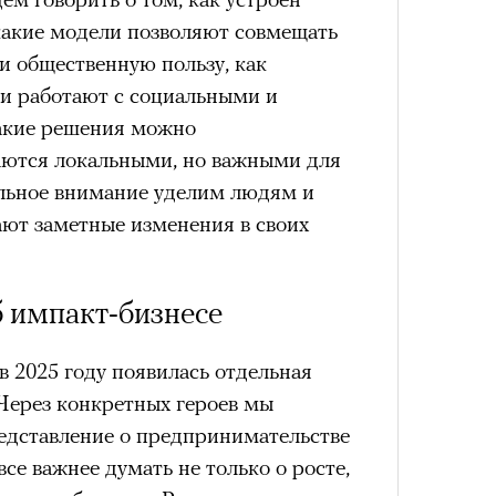
рассказам артистов. Оригинальная
 какие модели позволяют совмещать
ара еще после отъезда режиссера из
и общественную пользу, как
ащение после смерти Бутусова,
и работают с социальными и
ода в Болгарии, можно назвать данью
акие решения можно
м остро почувствовали в
таются локальными, но важными для
 в 2002 году позвал Константин
100 л
льное внимание уделим людям и
т последний российский спектакль
косме
ают заметные изменения в своих
4 кол
4 кол
пропу
пропу
 импакт-бизнесе
 2025 году появилась отдельная
 Через конкретных героев мы
редставление о предпринимательстве
все важнее думать не только о росте,