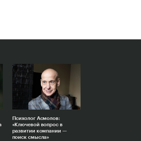
оп-менеджер из Москвы
оп-менеджер из Москвы
щивает гребешков на Дальнем
щивает гребешков на Дальнем
оке
оке
Психолог Асмолов:
а
«Ключевой вопрос в
развитии компании —
поиск смысла»