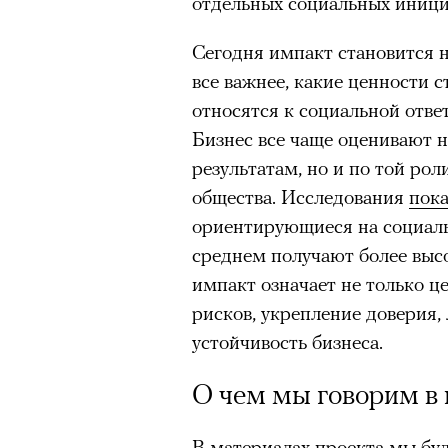
отдельных социальных иници
«Т
спектаклях, изм
Сегодня импакт становится 
Appl
российского теа
все важнее, какие ценности 
относятся к социальной отве
Третий сезон «Теда Лассо» у
Бизнес все чаще оценивают 
кризис-менеджера в английс
результатам, но и по той рол
зрители этот финал приняли 
общества. Исследования
пок
тут-то было — Apple TV тря
Подписывайтесь на телег
ориентирующиеся на социаль
четвертый сезон, вернув Тед
среднем получают более выс
Теперь история сместилась 
импакт означает не только ц
основному актерскому соста
В конце июня на сцене Театр
рисков, укрепление доверия,
(«Сексуальное просвещение»
«Сатирикон» сыграли «Чайку
устойчивость бизнеса.
возраст») и Трейси Ульман (
вышедшем в 2011 году, участ
Рейтинги
взлетели
— похоже,
О чем мы говорим в 
Агриппина Стеклова, Тимофе
Теда снова актуально в наш
Денис Суханов, Марьяна Спи
В материалах проекта мы буд