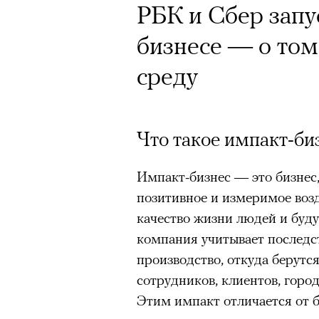
Сцена из вос
РБК и Сбер запу
АВТОР
РБК СТИЛЬ
08 АВГУСТА
бизнесе — о том,
среду
На выходных мо
легендах Петерб
АВТОР
КРИСТИНА МАТ
сезон «Теда Лас
Что такое импакт-би
футбольной ком
Импакт-бизнес — это бизнес,
Год назад траги
лекцию Евгении
позитивное и измеримое возд
Юрий Бутусов, 
качество жизни людей и буду
пересмотреть «
компания учитывает последст
режиссеров сов
производство, откуда берутся
визионер. Театр
сотрудников, клиентов, горо
На домашних экрана
Этим импакт отличается от б
Матвиенко расск