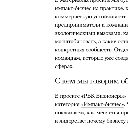
восстанавливали по точным 
импакт-бизнес на практике:
«Чайка» был снята с реперту
коммерческую устойчивость 
России в 2022 году; ее возвр
предприниматели и компани
утонувшего в августе 2025 г
экологическими вызовами, к
памяти. Необходимость в это
масштабировать, а какие ос
«Сатириконе», куда Бутусова
конкретных сообществ. Отде
00:00
/
00:00
Райкин и где до сих пор иде
командам, которые уже созд
режиссера, «Р».
сферах.
С кем мы говорим об
В проекте «РБК Визионеры» в
категория
«Импакт-бизнес»
.
показываем, как меняется п
Кадр из сериала «Тед Лассо»
и лидерстве: почему бизнесу 
© APPLE INC.
00:00
/
00:00