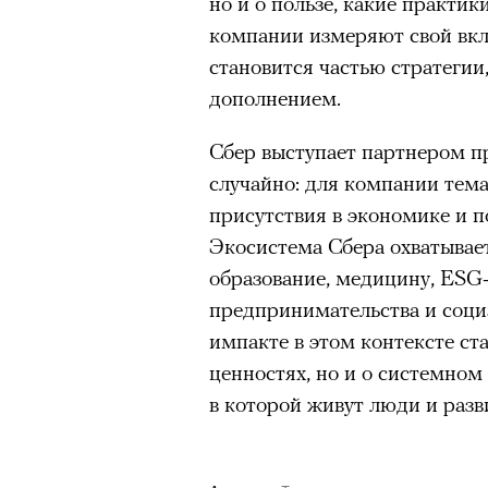
но и о пользе, какие практик
компании измеряют свой вкл
«
становится частью стратегии
9 августа Одри Тоту отметит
дополнением.
вот как: вместе с Амели Пул
Сбер выступает партнером п
нулевых. Мелодрама «Амели»
случайно: для компании тема
международным символом фр
присутствия в экономике и 
работает в кафе, замечает ч
Спектакль «Р» Юрия Бутусова в те
Экосистема Сбера охватывает
желаний и однажды решает т
© КИРИЛЛ ЗЫКОВ / АГЕНТСТВО «МОСКВА»
образование, медицину, ESG
окружающим: возвращать лю
предпринимательства и соци
Бутусов играл в своей «Чайк
знакомить одиночек, подталк
импакте в этом контексте ст
деконструированной сцениче
Париж. У режиссера Жан-Пь
ценностях, но и о системном
постпремьере на простую тк
большую шкатулку с зеленым
в которой живут люди и раз
отчаянных и, как кажется те
маленькими чудесами.
режиссера. Эта мертвая пет
видишь человека, сочинившег