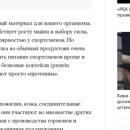
«РБК 
пров
ый материал для нашего организма.
ствует росту мышц и набору силы,
лярностью у спортсменов. Но
лка из обычных продуктовп очень
ать питание спортсменов проще и
белковые коктейли (protein
ают просто «протеины».
Кира 
доск
ухожилия, кожа, соединительные
штук
е они участвуют во множестве других
ная с производства гормонов и
заканчивая поддержанием