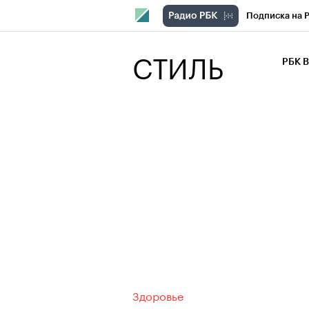
Подписка на 
РБК Компани
СТИЛЬ
РБК 
РБК Курсы
РБК Бизнес-с
Спецпроекты
Экономика
Здоровье