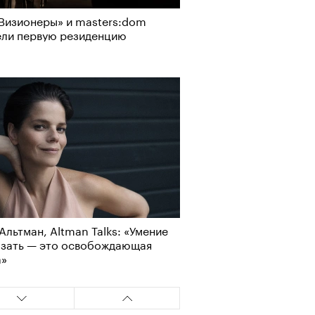
Визионеры» и masters:dom
ели первую резиденцию
Альтман, Altman Talks: «Умение
азать — это освобождающая
а»