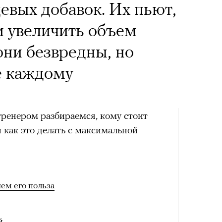
вых добавок. Их пьют,
и увеличить объем
ни безвредны, но
е каждому
тренером разбираемся, кому стоит
 как это делать с максимальной
чем его польза
й