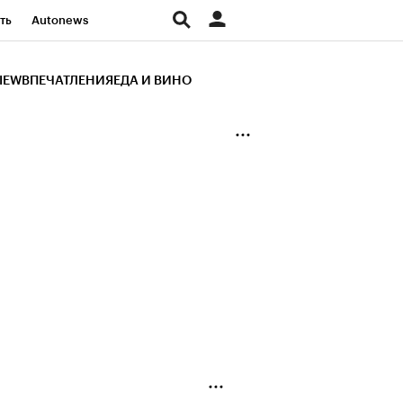
ть
Autonews
К Образование
IEW
ВПЕЧАТЛЕНИЯ
ЕДА И ВИНО
д
Стиль
Крипто
и
Франшизы
Газета
ов
Политика
ты