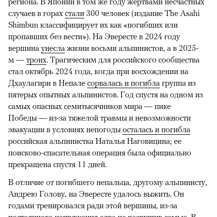
региона. В Японии в том же году жертвами несчастных
случаев в горах
стали
300 человек (издание The Asahi
Shimbun классифицирует их как «погибших или
пропавших без вести»). На Эвересте в 2024 году
вершина
унесла
жизни восьми альпинистов, а в 2025-
м —
троих
. Трагическим для российского сообщества
стал октябрь 2024 года, когда при восхождении на
Дхаулагири в Непале
сорвалась и погибла
группа из
пятерых опытных альпинистов. Год спустя на одном из
самых опасных семитысячников мира — пике
Победы — из-за тяжелой травмы и невозможности
эвакуации в условиях непогоды
осталась и погибла
российская альпинистка Наталья Наговицина; ее
поисково-спасательная операция была официально
прекращена спустя 11 дней.
В отличие от погибшего непальца, другому альпинисту,
Андрею Голову, на Эвересте удалось выжить. Он
годами тренировался ради этой вершины, из-за
постоянного напряжения едва не разрушив семью. В