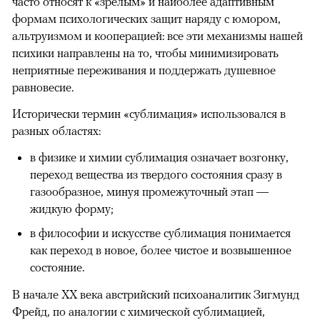
часто относят к «зрелым» и наиболее адаптивным
формам психологических защит наряду с юмором,
альтруизмом и кооперацией: все эти механизмы нашей
00:00
/
00:00
психики направлены на то, чтобы минимизировать
неприятные переживания и поддержать душевное
равновесие.
Исторически термин «сублимация» использовался в
разных областях:
в физике и химии сублимация означает возгонку,
переход вещества из твердого состояния сразу в
газообразное, минуя промежуточный этап —
жидкую форму;
в философии и искусстве сублимация понимается
как переход в новое, более чистое и возвышенное
состояние.
В начале ХХ века австрийский психоаналитик Зигмунд
Фрейд, по аналогии с химической сублимацией,