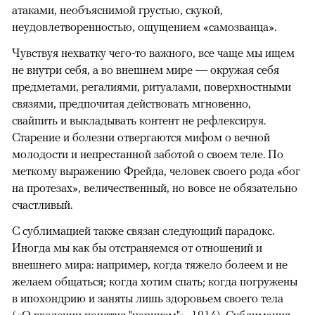
атаками, необъяснимой грустью, скукой,
неудовлетворенностью, ощущением «самозванца».
Чувствуя нехватку чего-то важного, все чаще мы ищем
не внутри себя, а во внешнем мире — окружая себя
предметами, регалиями, ритуалами, поверхностными
связями, предпочитая действовать мгновенно,
свайпить и выкладывать контент не рефлексируя.
Старение и болезни отвергаются мифом о вечной
молодости и непрестанной заботой о своем теле. По
меткому выражению Фрейда, человек своего рода «бог
на протезах», величественный, но вовсе не обязательно
счастливый.
С сублимацией также связан следующий парадокс.
Иногда мы как бы отстраняемся от отношений и
внешнего мира: например, когда тяжело болеем и не
желаем общаться; когда хотим спать; когда погружены
в ипохондрию и заняты лишь здоровьем своего тела
(«О введении понятия "нарцизм"», 1914). Сублимация