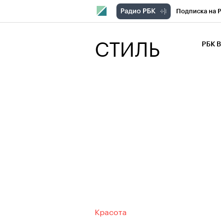
Подписка на 
РБК Компани
СТИЛЬ
РБК 
РБК Курсы
РБК Бизнес-с
Спецпроекты
Экономика
Красота