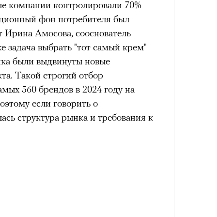
ые компании контролировали 70%
ционный фон потребителя был
т Ирина Амосова, сооснователь
же задача выбрать "тот самый крем"
4 кол
нка были выдвинуты новые
пропу
кта. Такой строгий отбор
амых 560 брендов в 2024 году на
Поэтому если говорить о
ась структура рынка и требования к
Карго
ткани