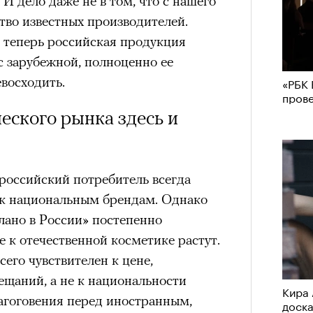
 дело даже не в том, что с нашего
тво известных производителей.
: теперь российская продукция
с зарубежной, полноценно ее
евосходить.
«РБК 
пров
ского рынка здесь и
российский потребитель всегда
 к национальным брендам. Однако
лано в России» постепенно
е к отечественной косметике растут.
его чувствителен к цене,
ещаний, а не к национальности
Кира 
лагоговения перед иностранным,
доск