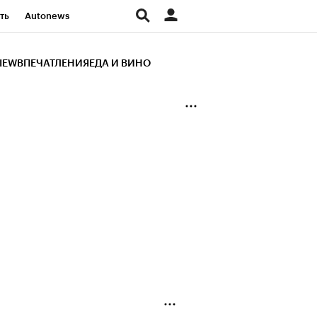
ть
Autonews
К Образование
IEW
ВПЕЧАТЛЕНИЯ
ЕДА И ВИНО
д
Стиль
Крипто
и
Франшизы
Газета
ов
Политика
ты