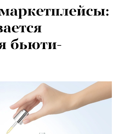
маркетплейсы:
вается
я бьюти-
я