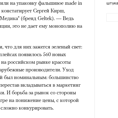
штук
или на упаковку фальшивое made in
— констатирует Сергей Кирш,
Медика" (бренд Geltek). — Ведь
нции, это не дает ему монополию на
, что для них зажегся зеленый свет:
тплейсах появилось 560 новых
я на российском рынке красоты
арубежные производители. Уход
Сможе
отвеч
й был номинальным: большинство
перестав вкладываться в маркетинг
ки. И борьба за рынок со стороны
игре на понижение цены, с которой
сложно конкурировать.