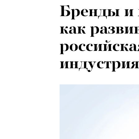
Бренды и 
как разви
российска
индустри