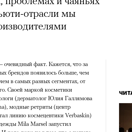
, проблемах и чаяньях
бьюти-отрасли мы
роизводителями
 очевидный факт. Кажется, что за
ых брендов появилось больше, чем
чем в самых разных сегментах, от
го. Своей маркой косметики
ЧИТ
ологи (дерматолог Юлия Галлямова
ma), модные ретриты (центр
тал линию космецевтики Verbaskin)
дежды Mila Marsel запустил