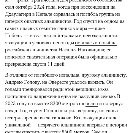
стал октябрь 2024 года, когда при восхождении на
Дхаулагири в Непале
сорвалась и погибла
группа из
пятерых опытных альпинистов. Год спустя на одном из
самых опасных семитысячников мира — пике
Победы — из-за тяжелой травмы и невозможности
эвакуации в условиях непогоды
осталась и погибла
российская альпинистка Наталья Наговицина; ее
поисково-спасательная операция была официально
прекращена спустя 11 дней.
В отличие от погибшего непальца, другому альпинисту,
Андрею Голову, на Эвересте удалось выжить. Он
годами тренировался ради этой вершины, из-за
постоянного напряжения едва не разрушив семью. В
2023 году на высоте 8300 метров он
ослеп
и повернул
назад. Год спустя Голов покорил вершину, но снова
потерял зрение из-за гипоксии. Его эвакуация стала
уникальной — незрячего альпиниста впервые в истории
смогли спустить с высоты 8600 метров. Сам он