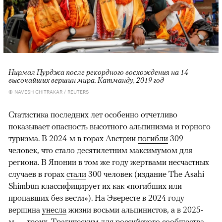
Нирмал Пурджа после рекордного восхождения на 14
высочайших вершин мира. Катманду, 2019 год
© NAVESH CHITRAKAR / REUTERS
Статистика последних лет особенно отчетливо
показывает опасность высотного альпинизма и горного
туризма. В 2024-м в горах Австрии
погибли
309
человек, что стало десятилетним максимумом для
региона. В Японии в том же году жертвами несчастных
случаев в горах
стали
300 человек (издание The Asahi
Shimbun классифицирует их как «погибших или
пропавших без вести»). На Эвересте в 2024 году
вершина
унесла
жизни восьми альпинистов, а в 2025-
м —
троих
. Трагическим для российского сообщества