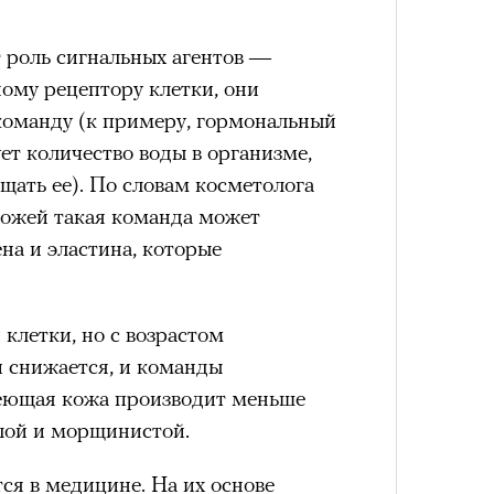
 роль сигнальных агентов —
ому рецептору клетки, они
оманду (к примеру, гормональный
4 кол
пропу
ет количество воды в организме,
ощать ее). По словам косметолога
кожей такая команда может
на и эластина, которые
клетки, но с возрастом
 снижается, и команды
реющая кожа производит меньше
блой и морщинистой.
Карго
ткани
ся в медицине. На их основе