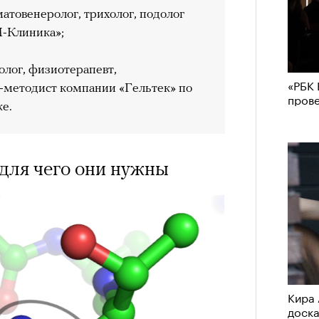
атовенеролог, трихолог, подолог
-Клиника»;
олог, физиотерапевт,
«РБК 
методист компании «Гельтек» по
пров
е.
 для чего они нужны
Кира 
доск