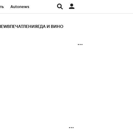
ть
Autonews
К Образование
IEW
ВПЕЧАТЛЕНИЯ
ЕДА И ВИНО
д
Стиль
Крипто
и
Франшизы
Газета
ов
Политика
ты