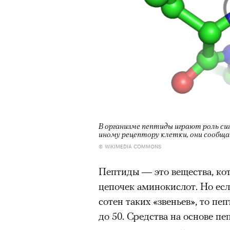
В организме пептиды играют роль си
иному рецептору клетки, они сообщ
© WIKIMEDIA COMMONS
Пептиды — это вещества, кото
цепочек аминокислот. Но есл
сотен таких «звеньев», то пе
до 50. Средства на основе п