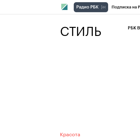
Подписка на 
РБК Компани
СТИЛЬ
РБК 
РБК Курсы
РБК Бизнес-с
Спецпроекты
Экономика
Красота