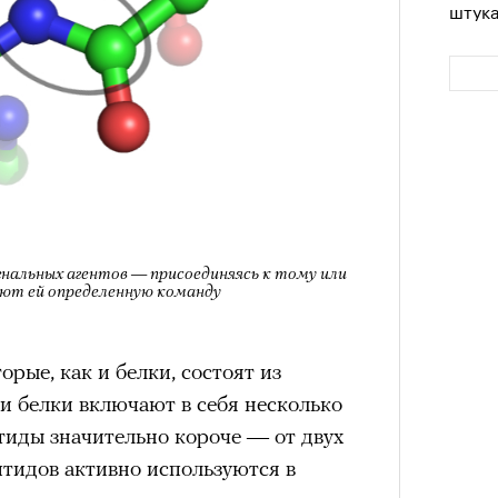
штук
гнальных агентов — присоединяясь к тому или
ают ей определенную команду
Сможе
отвеч
рые, как и белки, состоят из
и белки включают в себя несколько
птиды значительно короче — от двух
ептидов активно используются в