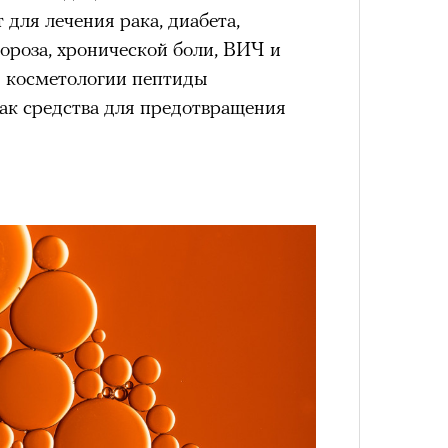
лета
для лечения рака, диабета,
ороза, хронической боли, ВИЧ и
В косметологии пептиды
как средства для предотвращения
100 л
косме