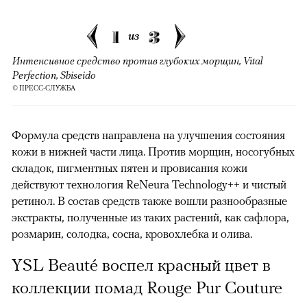
1
3
из
Интенсивное средство против глубоких морщин, Vital
Perfection, Shiseido
© ПРЕСС-СЛУЖБА
Формула средств направлена на улучшения состояния
кожи в нижней части лица. Против морщин, носогубных
складок, пигментных пятен и провисания кожи
действуют технология ReNeura Technology++ и чистый
ретинол. В состав средств также вошли разнообразные
экстракты, полученные из таких растений, как сафлора,
розмарин, солодка, сосна, кровохлебка и олива.
YSL Beauté воспел красный цвет в
00:00
/
00:00
коллекции помад Rouge Pur Couture