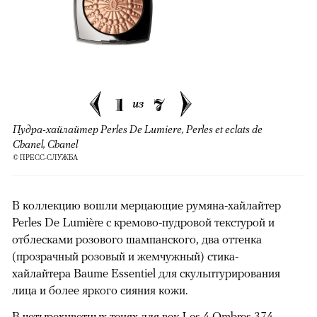
1
7
из
Пудра-хайлайтер Perles De Lumiere, Perles et eclats de
Chanel, Chanel
© ПРЕСС-СЛУЖБА
В коллекцию вошли мерцающие румяна-хайлайтер
Perles De Lumière с кремово-пудровой текстурой и
отблесками розового шампанского, два оттенка
(прозрачный розовый и жемчужный) стика-
хайлайтера Baume Essentiel для скульптурирования
лица и более яркого сияния кожи.
В четырехцветных тенях для век Les 4 Ombres 374