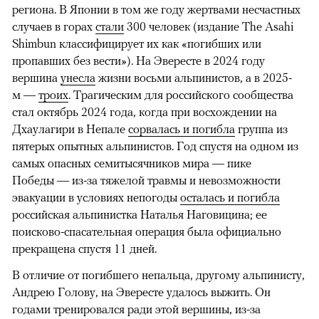
региона. В Японии в том же году жертвами несчастных
случаев в горах
стали
300 человек (издание The Asahi
Shimbun классифицирует их как «погибших или
пропавших без вести»). На Эвересте в 2024 году
вершина
унесла
жизни восьми альпинистов, а в 2025-
м —
троих
. Трагическим для российского сообщества
стал октябрь 2024 года, когда при восхождении на
Дхаулагири в Непале
сорвалась и погибла
группа из
пятерых опытных альпинистов. Год спустя на одном из
самых опасных семитысячников мира — пике
Победы — из-за тяжелой травмы и невозможности
эвакуации в условиях непогоды
осталась и погибла
российская альпинистка Наталья Наговицина; ее
поисково-спасательная операция была официально
прекращена спустя 11 дней.
В отличие от погибшего непальца, другому альпинисту,
Андрею Голову, на Эвересте удалось выжить. Он
годами тренировался ради этой вершины, из-за