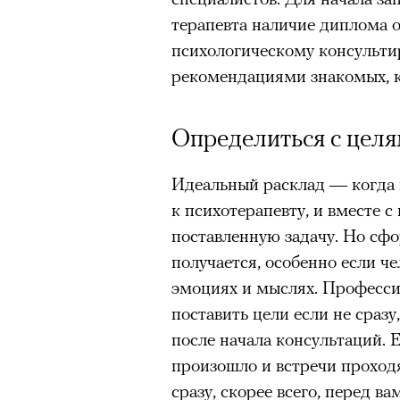
терапевта наличие диплома о
«Зеленые глаза» Фа
психологическому консультир
Труиля
рекомендациями знакомых, 
Фестиваль открылся с намек
Определиться с цел
показом на огромном экран
камерного французского филь
Идеальный расклад — когда 
Verts) режиссерского дуэта
к психотерапевту, и вместе 
Прошлая их кинолента «Гага
поставленную задачу. Но сфо
космонавта в мире, а хроник
получается, особенно если че
комплекса на парижской окр
эмоциях и мыслях. Професси
имя.
поставить цели если не сразу
после начала консультаций. Е
Новый фильм уступает «Гага
произошло и встречи проход
видели кино про детей из эм
сразу, скорее всего, перед в
российских), которые впадал