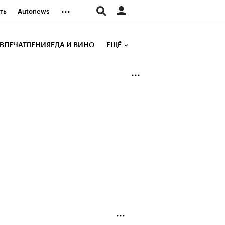
...
ть
Autonews
К Образование
ВПЕЧАТЛЕНИЯ
ЕДА И ВИНО
ЕЩЁ
д
Стиль
е рейтинги
иа
Финансы