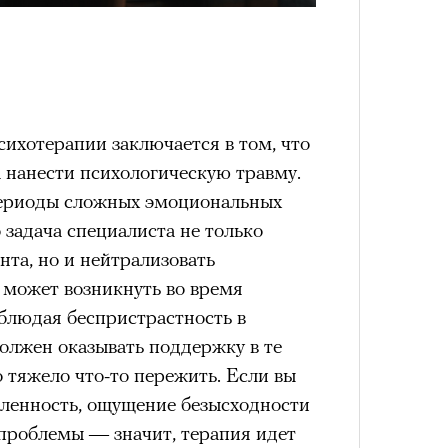
удет лишним в дни очередного
зиса.
4 кол
пропу
сихотерапии заключается в том, что
ый европейцам
 нанести психологическую травму.
«РБК 
пров
периоды сложных эмоциональных
ечный призыв
 задача специалиста не только
удет лишним в
нта, но и нейтрализовать
 может возникнуть во время
ого обострения
облюдая беспристрастность в
должен оказывать поддержку в те
ого кризиса.
 тяжело что-то пережить. Если вы
вленность, ощущение безысходности
Карго
 проблемы — значит, терапия идет
ткани