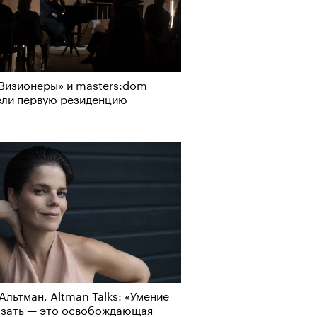
рно-2025: перестрелки в
Визионеры» и masters:dom
йне и горизонтальные танцы в
ели первую резиденцию
ыне
Альтман, Altman Talks: «Умение
азать — это освобождающая