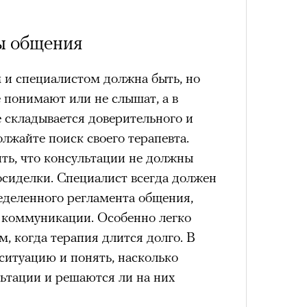
лета
Кира 
доск
ы общения
штук
и специалистом должна быть, но
не понимают или не слышат, а в
е складывается доверительного и
лжайте поиск своего терапевта.
ть, что консультации не должны
осиделки. Специалист всегда должен
100 л
косме
еделенного регламента общения,
в коммуникации. Особенно легко
Сможе
м, когда терапия длится долго. В
отвеч
 ситуацию и понять, насколько
ьтации и решаются ли на них