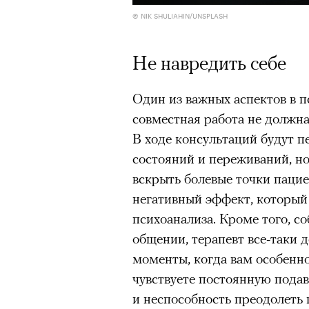
© NIK SHULIAHIN/UNSPLASH
очнувшийся Нур) точно не б
обострения мигрантского кри
Не навредить себе
Один из важных аспектов в п
Адресованн
совместная работа не должна
В ходе консультаций будут 
добросерд
состояний и переживаний, но
точно не б
вскрыть болевые точки пацие
негативный эффект, который
дни очередн
психоанализа. Кроме того, с
общении, терапевт все-таки 
мигрантск
моменты, когда вам особенно
чувствуете постоянную пода
и неспособность преодолеть