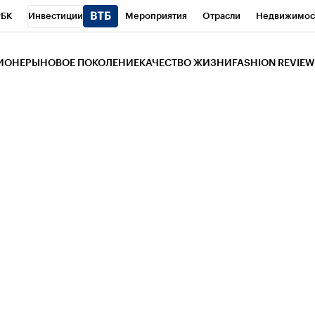
РБК
Инвестиции
Мероприятия
Отрасли
Недвижимос
и
Телеканал
РБК Вино
Спорт
Школа управления РБК
РБ
ЗИОНЕРЫ
НОВОЕ ПОКОЛЕНИЕ
КАЧЕСТВО ЖИЗНИ
FASHION REVIEW
РБК Life
Тренды
Визионеры
Национальные проекты
Горо
 Бизнес-среда
Дискуссионный клуб
Исследования
Кредитны
Газета
Спецпроекты СПб
Конференции СПб
Спецпроекты
трагентов
Политика
Экономика
Бизнес
Технологии и мед
ой валюты