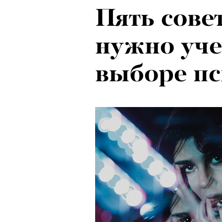
Пять сове
Локарно-2
нужно уче
показали 
выборе пс
фестиваля
кино