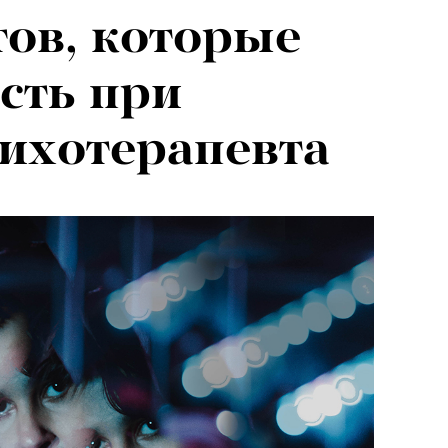
тов, которые
026: что
сть при
на открытии
ихотерапевта
 авторского