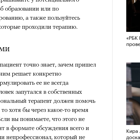
б образовании или по
нни Лиатар и Жереми
ованию, а также пользуйтесь
которые проходили терапию.
Лока
«РБК 
бассе
ом на политическую актуальность —
пров
ями
пуст
е Пьяццы Гранде
ма «Зеленые глаза» (Les Yeux
пациент точно знает, зачем пришел
 Фанни Лиатар и Жереми Труиля.
с ним решает конкретно
рин» — отнюдь не байопик первого
рмулировать ее не всегда
а сноса многоквартирного
ловек запутался в собственных
аине, которому было присвоено его
ональный терапевт должен помочь
, то хотя бы через какое-то время
сли вы понимаете, что этого не
рину» в оригинальности: мы уже
ят в формате обсуждения всего и
игрантских семей (даже
Кира 
доск
ами непрофессионал, который не
и в кому. В этом случае проблема со