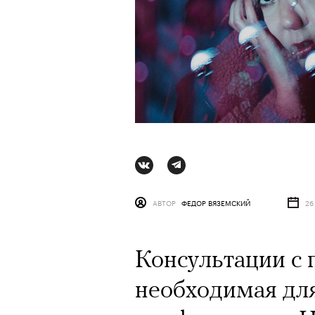
АВТОР
ФЕДОР ВЯЗЕМСКИЙ
26
Консультации с
АВТОР
СТАС ТЫРКИН
06 АВГУ
необходимая дл