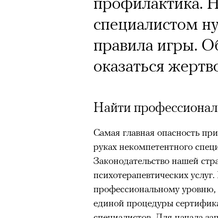
Кинокритик Стас
профилактика. Н
первых показах 
специалистом н
темы
правила игры. О
оказаться жертв
Найти профессионал
Подписывайтесь на телег
Самая главная опасность при
руках некомпетентного спец
Зеленые глаза» Фанни Лиат
Законодательство нашей стра
«Бумажный тигр» Джеймса 
психотерапевтических услуг.
«Охота» Уэйна Вапимуквы
профессиональному уровню, в
единой процедуры сертифика
Ретроспектива «Красное и че
специалистов. Для начала за
список»