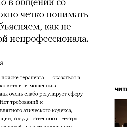
 Тыркин рассказывает о
о в общении со
на остросоциальные
ужно четко понимать
бъясняем, как не
ой непрофессионала.
а
рам-канал «РБК Стиль»
Лока
 поиске терапевта — оказаться в
Корей
взро
иалиста или мошенника.
ар и Жереми Труиля
ЧИТ
ны очень слабо регулирует сферу
Грэя
 Нет требований к
нятного этического кодекса,
ции, государственного реестра
рное: голливудские левые и черный
прашивайте у потенциального