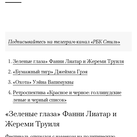
Подписывайтесь на телеграм-канал «РБК Стиль»
Зеленые глаза» Фанни Лиатар и Жереми Труиля
«Бумажный тигр» Джеймса Грэя
«Охота» Уэйна Вапимуквы
Ретроспектива «Красное и черное: голливудские
левые и черный список»
«Зеленые глаза» Фанни Лиатар и
Жереми Труиля
Фестиваль открылся с намеком на политическую