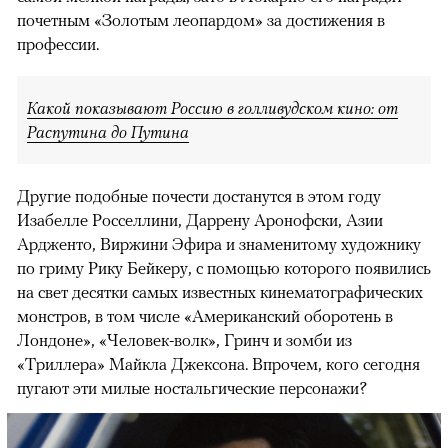
почетным «Золотым леопардом» за достижения в
профессии.
Какой показывают Россию в голливудском кино: от
Распутина до Путина
Другие подобные почести достанутся в этом году
Изабелле Росселлини, Даррену Аронофски, Азии
Ардженто, Виржини Эфира и знаменитому художнику
по гриму Рику Бейкеру, с помощью которого появились
на свет десятки самых известных кинематографических
монстров, в том числе «Американский оборотень в
Лондоне», «Человек-волк», Гринч и зомби из
«Триллера» Майкла Джексона. Впрочем, кого сегодня
пугают эти милые ностальгические персонажи?