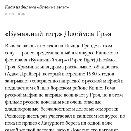
Кадр из фильма «Зеленые глаза»
© JUNE FILMS
«Бумажный тигр» Джеймса Грэя
В числе важных показов на Пьяцце Гранде в этом
году — ранее представленный в конкурсе Каннского
фестиваля «Бумажный тигр» (Paper Tiger) Джеймса
Грэя. Криминальная драма рассказывает об адвокате
(Адам Драйвер), который в середине 1980-х годов
заигрывает (совершенно напрасно) с русской мафией в
подвластном ей нью-йоркском районе Квинс. Тема
русской мафии не впервые возникает у Грэя, но в этом
фильме русские показаны как очень опасные,
хладнокровные, безжалостные и деловые отморозки.
Режиссер шесть раз участвовал в каннском конкурсе, но
пока не привез с Лазурного берега ни одной даже
самой мелкой награды, зато в Локарно его наградят