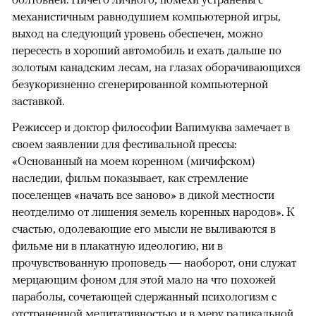
механистичным равнодушием компьютерной игры,
выход на следующий уровень обеспечен, можно
пересесть в хороший автомобиль и ехать дальше по
золотым канадским лесам, на глазах оборачивающихся
безукоризненно сгенерированной компьютерной
заставкой.
Режиссер и доктор философии Вапимуква замечает в
своем заявлении для фестивальной прессы:
«Основанный на моем коренном (мичифском)
наследии, фильм показывает, как стремление
поселенцев «начать все заново» в дикой местности
неотделимо от лишения земель коренных народов». К
счастью, одолевающие его мысли не выливаются в
фильме ни в плакатную идеологию, ни в
прочувствованную проповедь — наоборот, они служат
мерцающим фоном для этой мало на что похожей
параболы, сочетающей сдержанный психологизм с
отстраненной медитативностью и в меру радикальной