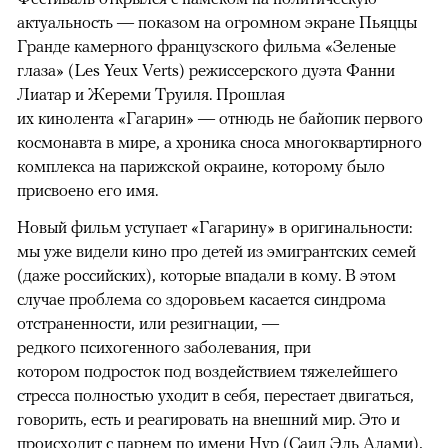
актуальность — показом на огромном экране Пьяццы
Гранде камерного французского фильма «Зеленые
глаза» (Les Yeux Verts) режиссерского дуэта Фанни
Лиатар и Жереми Труиля. Прошлая
их кинолента «Гагарин» — отнюдь не байопик первого
космонавта в мире, а хроника сноса многоквартирного
комплекса на парижской окраине, которому было
присвоено его имя.
Новый фильм уступает «Гагарину» в оригинальности:
мы уже видели кино про детей из эмигрантских семей
(даже российских), которые впадали в кому. В этом
случае проблема со здоровьем касается синдрома
отстраненности, или резигнации, —
редкого психогенного заболевания, при
котором подросток под воздействием тяжелейшего
стресса полностью уходит в себя, перестает двигаться,
говорить, есть и реагировать на внешний мир. Это и
происходит с парнем по имени Нур (Саид Эль Алами),