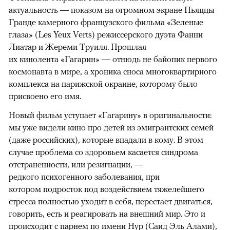
актуальность — показом на огромном экране Пьяццы
Гранде камерного французского фильма «Зеленые
глаза» (Les Yeux Verts) режиссерского дуэта Фанни
Лиатар и Жереми Труиля. Прошлая
их кинолента «Гагарин» — отнюдь не байопик первого
космонавта в мире, а хроника сноса многоквартирного
комплекса на парижской окраине, которому было
присвоено его имя.
Новый фильм уступает «Гагарину» в оригинальности:
мы уже видели кино про детей из эмигрантских семей
(даже российских), которые впадали в кому. В этом
случае проблема со здоровьем касается синдрома
отстраненности, или резигнации, —
редкого психогенного заболевания, при
котором подросток под воздействием тяжелейшего
стресса полностью уходит в себя, перестает двигаться,
говорить, есть и реагировать на внешний мир. Это и
происходит с парнем по имени Нур (Саид Эль Алами),