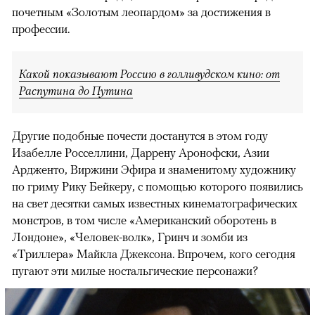
почетным «Золотым леопардом» за достижения в
профессии.
Какой показывают Россию в голливудском кино: от
Распутина до Путина
Другие подобные почести достанутся в этом году
Изабелле Росселлини, Даррену Аронофски, Азии
Ардженто, Виржини Эфира и знаменитому художнику
по гриму Рику Бейкеру, с помощью которого появились
на свет десятки самых известных кинематографических
монстров, в том числе «Американский оборотень в
Лондоне», «Человек-волк», Гринч и зомби из
«Триллера» Майкла Джексона. Впрочем, кого сегодня
пугают эти милые ностальгические персонажи?