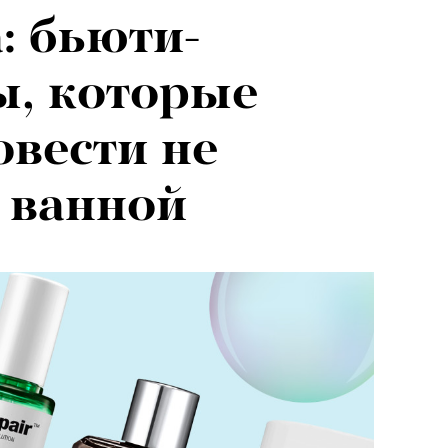
: бьюти-
ы, которые
вести не
 ванной