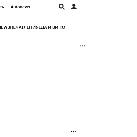
ть
Autonews
К Образование
IEW
ВПЕЧАТЛЕНИЯ
ЕДА И ВИНО
д
Стиль
Крипто
и
Франшизы
Газета
ов
Политика
ты