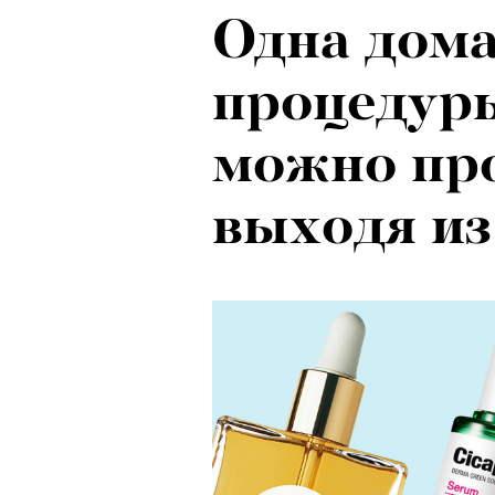
Одна дома
процедур
можно про
выходя из