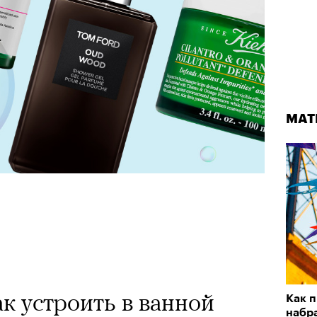
МАТ
к устроить в ванной
Как 
набр