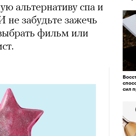
ую альтернативу спа и
И не забудьте зажечь
 выбрать фильм или
ст.
Восс
спосо
сил 