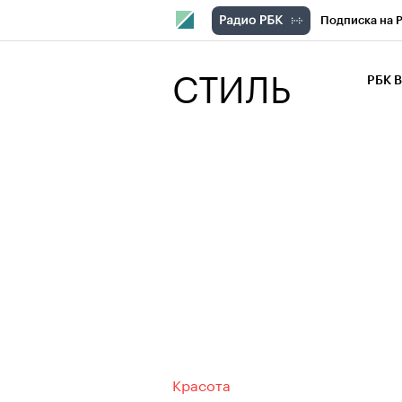
Подписка на 
РБК Компани
СТИЛЬ
РБК 
РБК Курсы
РБК Бизнес-с
Спецпроекты
Экономика
Красота