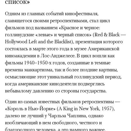
список»
Одним из главных событий кинофестиваля,
славящегося своими ретроспективами, стал цикл
фильмов под названием «Красное и черное:
голливудские «левые» и черный список» (Red & Black —
Hollywood Left and the Blacklist), презентация которого
состоялась в марте этого года в музее Американской
киноакадемии в Лос-Анджелесе. В цикл вошли как
фильмы 1940–1950-х годов, созданные в темные
времена маккартизма, так и более поздние картины,
осмысляющие этот уникальный голливудский период,
когда американские кинодеятели подверглись
небывалому давлению со стороны государства.
Один из самых известных фильмов ретроспективы —
«Король в Нью-Йорке» (A King in New York, 1957),
далеко не лучший у Чарльза Чаплина, однако
изобличающий в нем свободного, честного и
благородного человека, а это намного важнее.