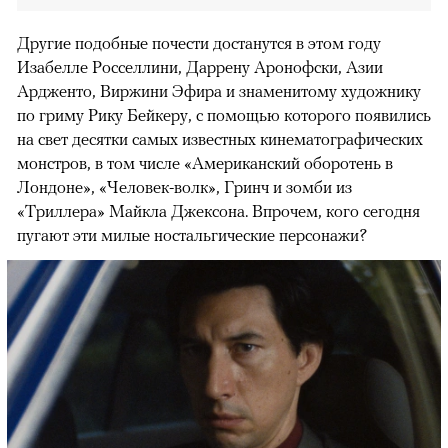
Другие подобные почести достанутся в этом году
Изабелле Росселлини, Даррену Аронофски, Азии
Ардженто, Виржини Эфира и знаменитому художнику
по гриму Рику Бейкеру, с помощью которого появились
на свет десятки самых известных кинематографических
монстров, в том числе «Американский оборотень в
Лондоне», «Человек-волк», Гринч и зомби из
«Триллера» Майкла Джексона. Впрочем, кого сегодня
пугают эти милые ностальгические персонажи?