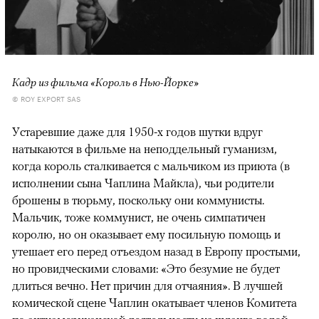
Кадр из фильма «Король в Нью-Йорке»
© ROY EXPORT SAS
Устаревшие даже для 1950-х годов шутки вдруг
натыкаются в фильме на неподдельный гуманизм,
когда король сталкивается с мальчиком из приюта (в
исполнении сына Чаплина Майкла), чьи родители
брошены в тюрьму, поскольку они коммунисты.
Мальчик, тоже коммунист, не очень симпатичен
королю, но он оказывает ему посильную помощь и
утешает его перед отъездом назад в Европу простыми,
но провидческими словами: «Это безумие не будет
длиться вечно. Нет причин для отчаяния». В лучшей
комической сцене Чаплин окатывает членов Комитета