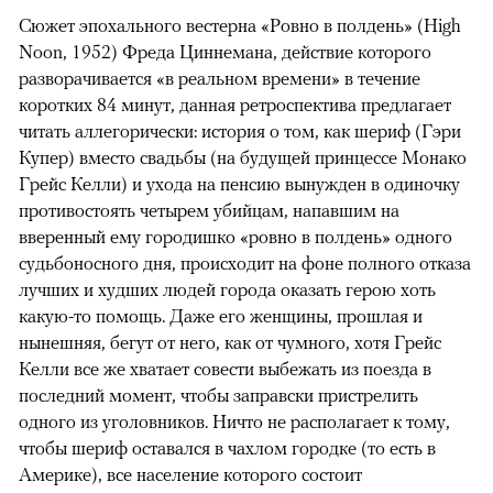
Сюжет эпохального вестерна «Ровно в полдень» (High
Noon, 1952) Фреда Циннемана, действие которого
разворачивается «в реальном времени» в течение
коротких 84 минут, данная ретроспектива предлагает
читать аллегорически: история о том, как шериф (Гэри
Купер) вместо свадьбы (на будущей принцессе Монако
Грейс Келли) и ухода на пенсию вынужден в одиночку
противостоять четырем убийцам, напавшим на
вверенный ему городишко «ровно в полдень» одного
судьбоносного дня, происходит на фоне полного отказа
лучших и худших людей города оказать герою хоть
какую-то помощь. Даже его женщины, прошлая и
нынешняя, бегут от него, как от чумного, хотя Грейс
Келли все же хватает совести выбежать из поезда в
последний момент, чтобы заправски пристрелить
одного из уголовников. Ничто не располагает к тому,
чтобы шериф оставался в чахлом городке (то есть в
Америке), все население которого состоит