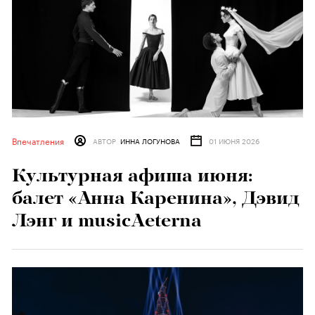
Впечатления
АВТОР
ИННА ЛОГУНОВА
01 ИЮНЯ 2026
Культурная афиша июня:
балет «Анна Каренина», Дэвид
Лэнг и musicAeterna