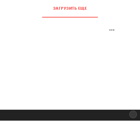
Что смотреть на
кинофестивале The Art Film
Festival
ЗАГРУЗИТЬ ЕЩЕ