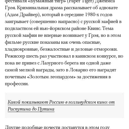
фестиваля «Бумажный тигр» (Paper Tiger) Джеймса
Грэя. Криминальная драма рассказывает об адвокате
(Адам Драйвер), который в середине 1980-х годов
заигрывает (совершенно напрасно) с русской мафией в
подвластном ей нью-йоркском районе Квинс. Тема
русской мафии не впервые возникает у Грэя, но в этом
фильме русские показаны как очень опасные,
хладнокровные, безжалостные и деловые отморозки.
Режиссер шесть раз участвовал в каннском конкурсе, но
пока не привез с Лазурного берега ни одной даже
самой мелкой награды, зато в Локарно его наградят
почетным «Золотым леопардом» за достижения в
профессии.
Какой показывают Россию в голливудском кино: от
Распутина до Путина
Другие подобные почести достанутся в этом году