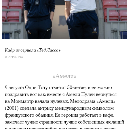
Кадр из сериала «Тед Лассо»
© APPLE INC.
«Амели»
9 августа Одри Тоту отметит 50-летие, и ее можно
поздравить вот как: вместе с Амели Пулен вернуться
на Монмартр начала нулевых. Мелодрама «Амели»
(2001) сделала актрису международным символом
французского обаяния. Ее героиня работает в кафе,
замечает чужие странности лучше собственных желаний
и однажды решает тайно помогать и «чинить» жизнь