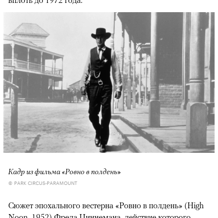
Кадр из фильма «Ровно в полдень»
© PARK CIRCUS-PARAMOUNT
Сюжет эпохального вестерна «Ровно в полдень» (High
Noon, 1952) Фреда Циннемана, действие которого