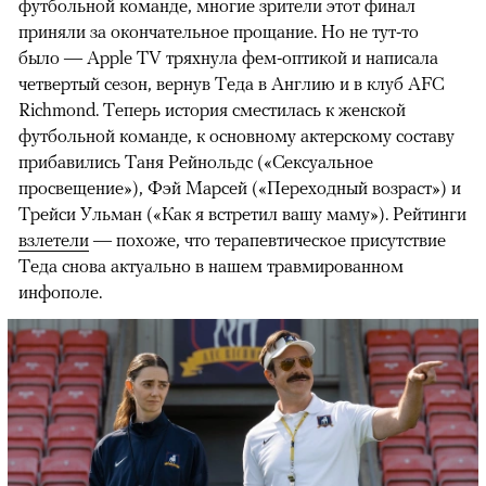
футбольной команде, многие зрители этот финал
приняли за окончательное прощание. Но не тут-то
было — Apple TV тряхнула фем-оптикой и написала
четвертый сезон, вернув Теда в Англию и в клуб AFC
Richmond. Теперь история сместилась к женской
футбольной команде, к основному актерскому составу
прибавились Таня Рейнольдс («Сексуальное
просвещение»), Фэй Марсей («Переходный возраст») и
00:00
/
00:00
Трейси Ульман («Как я встретил вашу маму»). Рейтинги
взлетели
— похоже, что терапевтическое присутствие
Теда снова актуально в нашем травмированном
инфополе.