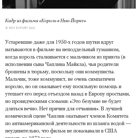
Кадр из фильма «Король в Нью-Йорке»
© ROY EXPORT SAS
Устаревшие даже для 1950-х годов шутки вдруг
натыкаются в фильме на неподдельный гуманизм,
когда король сталкивается с мальчиком из приюта (в
исполнении сына Чаплина Майкла), чьи родители
брошены в тюрьму, поскольку они коммунисты.
Мальчик, тоже коммунист, не очень симпатичен
королю, но он оказывает ему посильную помощь и
утешает его перед отъездом назад в Европу простыми,
но провидческими словами: «Это безумие не будет
длиться вечно. Нет причин для отчаяния». В лучшей
комической сцене Чаплин окатывает членов Комитета
по антиамериканской деятельности из шланга водой —
неудивительно, что фильм не показывали в США
вплоть до 1972 года.