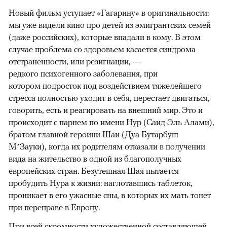
Новый фильм уступает «Гагарину» в оригинальности:
мы уже видели кино про детей из эмигрантских семей
(даже российских), которые впадали в кому. В этом
случае проблема со здоровьем касается синдрома
отстраненности, или резигнации, —
редкого психогенного заболевания, при
котором подросток под воздействием тяжелейшего
стресса полностью уходит в себя, перестает двигаться,
говорить, есть и реагировать на внешний мир. Это и
происходит с парнем по имени Нур (Саид Эль Алами),
братом главной героини Шаи (Дуа Бутарбуш
М’Зауки), когда их родителям отказали в получении
вида на жительство в одной из благополучных
европейских стран. Безутешная Шая пытается
пробудить Нура к жизни: наглотавшись таблеток,
проникает в его ужасные сны, в которых их мать тонет
при переправе в Европу.
При всей скромности художественной составляющей