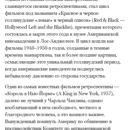
славящегося своими ретроспективами, стал цикл
фильмов под названием «Красное и черное:
голливудские «левые» и черный список» (Red & Black —
Hollywood Left and the Blacklist), презентация которого
состоялась в марте этого года в музее Американской
киноакадемии в Лос-Анджелесе. В цикл вошли как
фильмы 1940–1950-х годов, созданные в темные
времена маккартизма, так и более поздние картины,
осмысляющие этот уникальный голливудский период,
когда американские кинодеятели подверглись
небывалому давлению со стороны государства.
Один из самых известных фильмов ретроспективы —
«Король в Нью-Йорке» (A King in New York, 1957),
далеко не лучший у Чарльза Чаплина, однако
изобличающий в нем свободного, честного и
благородного человека, а это намного важнее.
Вынужденный покинуть Америку по обвинению в
противодействии Комитету по антиамериканской