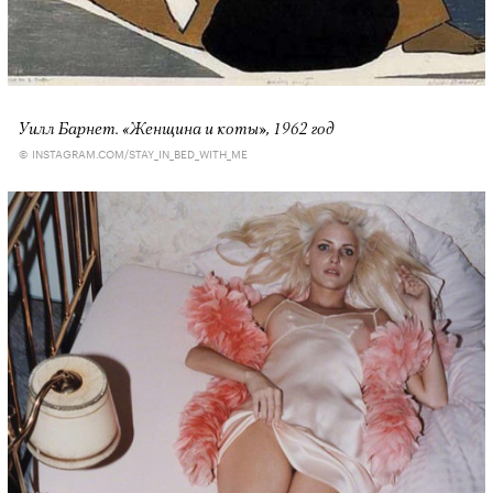
Уилл Барнет. «Женщина и коты», 1962 год
© INSTAGRAM.COM/STAY_IN_BED_WITH_ME