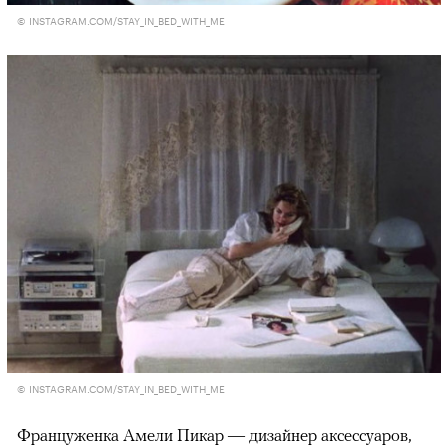
© INSTAGRAM.COM/STAY_IN_BED_WITH_ME
© INSTAGRAM.COM/STAY_IN_BED_WITH_ME
Француженка Амели Пикар — дизайнер аксессуаров,