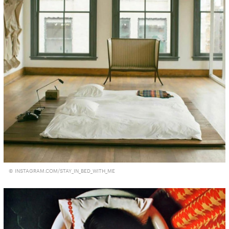
© INSTAGRAM.COM/STAY_IN_BED_WITH_ME