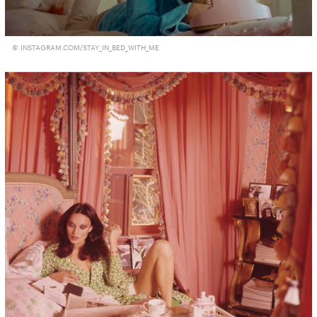
© INSTAGRAM.COM/STAY_IN_BED_WITH_ME