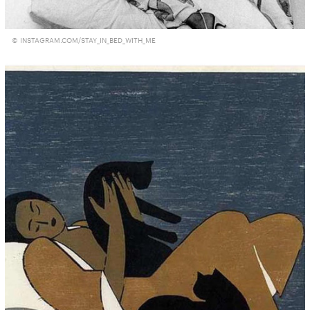
© INSTAGRAM.COM/STAY_IN_BED_WITH_ME