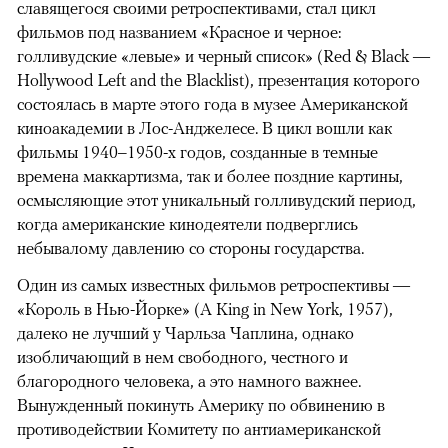
славящегося своими ретроспективами, стал цикл
фильмов под названием «Красное и черное:
голливудские «левые» и черный список» (Red & Black —
Hollywood Left and the Blacklist), презентация которого
состоялась в марте этого года в музее Американской
киноакадемии в Лос-Анджелесе. В цикл вошли как
фильмы 1940–1950-х годов, созданные в темные
времена маккартизма, так и более поздние картины,
осмысляющие этот уникальный голливудский период,
когда американские кинодеятели подверглись
небывалому давлению со стороны государства.
Один из самых известных фильмов ретроспективы —
«Король в Нью-Йорке» (A King in New York, 1957),
далеко не лучший у Чарльза Чаплина, однако
изобличающий в нем свободного, честного и
благородного человека, а это намного важнее.
Вынужденный покинуть Америку по обвинению в
противодействии Комитету по антиамериканской