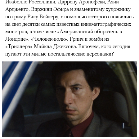
Изабелле Росселлини, Даррену Аронофски, Азии
Ардженто, Виржини Эфира и знаменитому художнику
по гриму Рику Бейкеру, с помощью которого появились
на свет десятки самых известных кинематографических
монстров, в том числе «Американский оборотень в
Лондоне», «Человек-волк», Гринч и зомби из
«Триллера» Майкла Джексона. Впрочем, кого сегодня
пугают эти милые ностальгические персонажи?