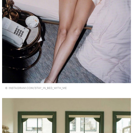
© INSTAGRAM.COM/STAY_IN_BED_WITH_ME