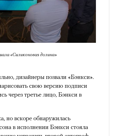
риала «Силиконовая долина»
льно, дизайнеры позвали «Бэнкси».
нарисовать свою версию подписи
сь через третье лицо, Бэнкси в
ка, но вскоре обнаружилась
сона в исполнении Бэнкси стояла
вание устранить второй автограф