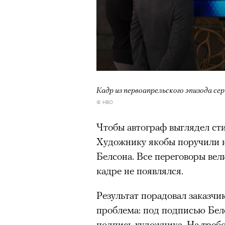
Кадр из первоапрельского эпизода се
© HBO
Чтобы автограф выглядел сти
Художнику якобы поручили 
Белсона. Все переговоры вели
кадре не появлялся.
Результат порадовал заказчи
проблема: под подписью Бел
подпись художника. На требо