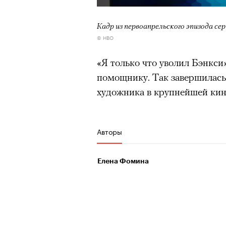
Кадр из первоапрельского эпизода се
© HBO
«Я только что уволил Бэнкси
помощнику. Так завершилась
художника в крупнейшей ки
Авторы
Елена Фомина