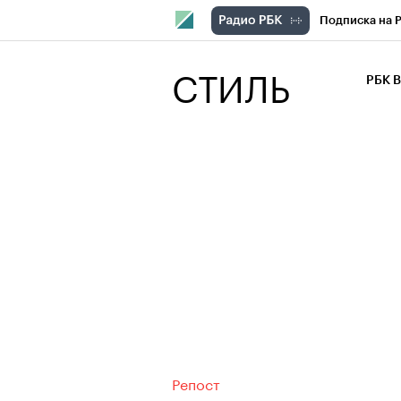
Подписка на 
РБК Компани
СТИЛЬ
РБК 
РБК Курсы
РБК Бизнес-с
Спецпроекты
Экономика
Репост