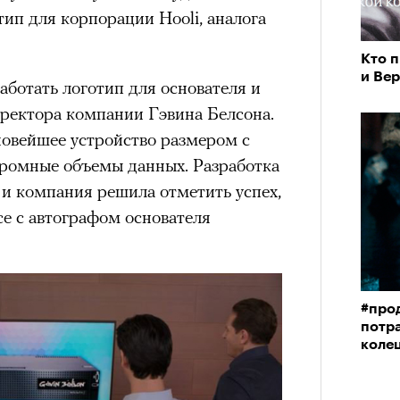
тип для корпорации Hooli, аналога
Кто 
и Ве
ботать логотип для основателя и
иректора компании Гэвина Белсона.
новейшее устройство размером с
огромные объемы данных. Разработка
 и компания решила отметить успех,
се с автографом основателя
#про
потра
коле