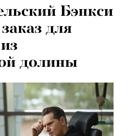
ельский Бэнкси
заказ для
 из
ой долины