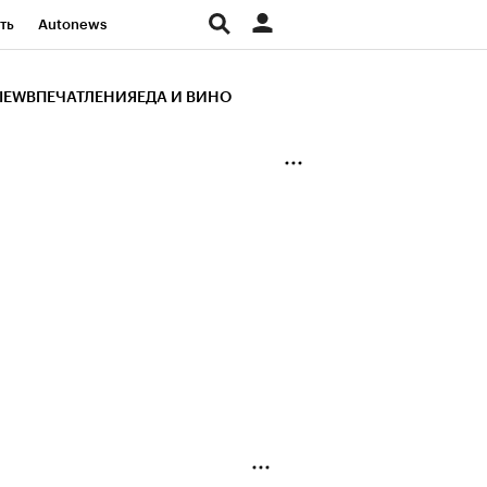
ть
Autonews
К Образование
IEW
ВПЕЧАТЛЕНИЯ
ЕДА И ВИНО
д
Стиль
Крипто
и
Франшизы
Газета
ов
Политика
ты