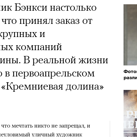
ик Бэнкси настолько
 что принял заказ от
крупных и
ных компаний
ины. В реальной жизни
но в первоапрельском
Фото
разл
 «Кремниевая долина»
что мечтать никто не запрещал, и
 неуловимый уличный художник