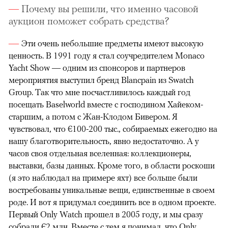
Почему вы решили, что именно часовой
аукцион поможет собрать средства?
Эти очень небольшие предметы имеют высокую
ценность. В 1991 году я стал соучредителем Monaco
Yacht Show — одним из спонсоров и партнеров
мероприятия выступил бренд Blancpain из Swatch
Group. Так что мне посчастливилось каждый год
посещать Baselworld вместе c господином Хайеком-
старшим, а потом с Жан-Клодом Бивером. Я
чувствовал, что €100-200 тыс., собираемых ежегодно на
нашу благотворительность, явно недостаточно. А у
часов своя отдельная вселенная: коллекционеры,
выставки, базы данных. Кроме того, в области роскоши
(я это наблюдал на примере яхт) все больше были
востребованы уникальные вещи, единственные в своем
роде. И вот я придумал соединить все в одном проекте.
Первый Only Watch прошел в 2005 году, и мы сразу
собрали €2 млн. Вместе с тем я понимал, что Only