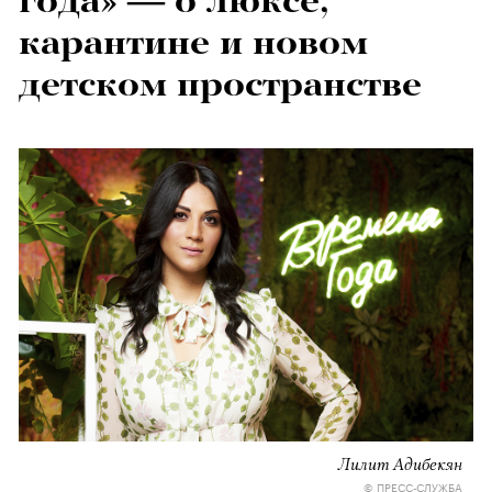
года» — о люксе,
карантине и новом
детском пространстве
Лилит Адибекян
© ПРЕСС-СЛУЖБА