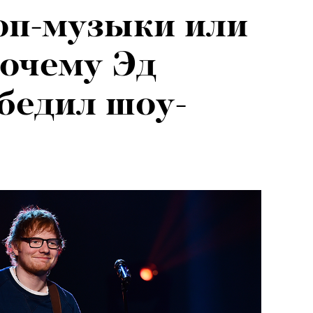
оп-музыки или
026: что
очему Эд
на открытии
бедил шоу-
 авторского