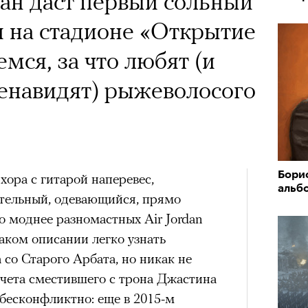
ан даст первый сольный
 Тыркин рассказывает о
и на стадионе «Открытие
на остросоциальные
мся, за что любят (и
енавидят) рыжеволосого
рам-канал «РБК Стиль»
Бори
Лока
хора с гитарой наперевес,
альб
Корей
тельный, одевающийся, прямо
«РБК 
взро
пров
ар и Жереми Труиля
го моднее разномастных Air Jordan
 таком описании легко узнать
Грэя
со Старого Арбата, но никак не
счета сместившего с трона Джастина
рное: голливудские левые и черный
 бесконфликтно: еще в 2015-м