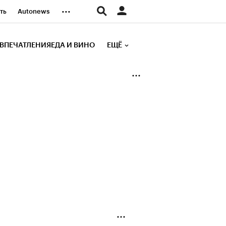
...
ть
Autonews
К Образование
ВПЕЧАТЛЕНИЯ
ЕДА И ВИНО
ЕЩЁ
д
Стиль
е рейтинги
иа
Финансы