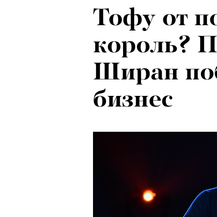
Тофу от п
Локарно-2
король? П
показали 
Ширан по
фестиваля
бизнес
кино