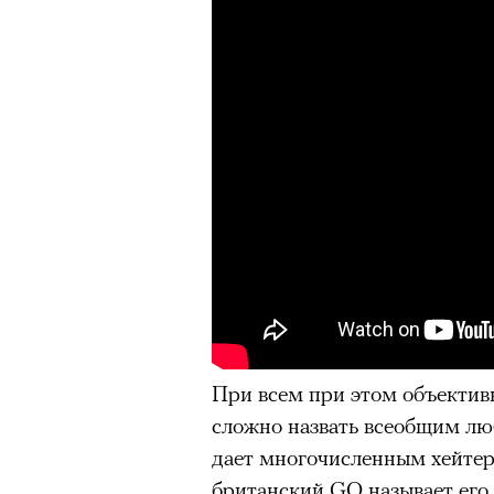
При всем при этом объективн
сложно назвать всеобщим лю
дает многочисленным хейтер
Кадр из фильма «Зеленые глаза»
© JUNE FILMS
британский GQ
называет
его