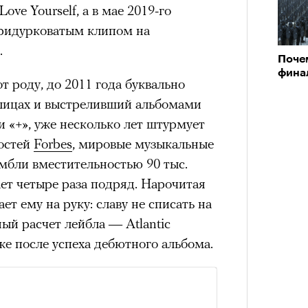
ve Yourself, а в мае 2019-го
нни Лиатар и Жереми
придурковатым клипом на
.
Поче
фина
Лока
т роду, до 2011 года буквально
бассе
ом на политическую актуальность —
Кира 
пуст
лицах и выстреливший альбомами
е Пьяццы Гранде
доск
» и «+», уже несколько лет штурмует
штук
ма «Зеленые глаза» (Les Yeux
остей
Forbes
, мировые музыкальные
 Фанни Лиатар и Жереми Труиля.
мбли вместительностью 90 тыс.
рин» — отнюдь не байопик первого
ет четыре раза подряд. Нарочитая
а сноса многоквартирного
т ему на руку: славу не списать на
аине, которому было присвоено его
ый расчет лейбла — Atlantic
же после успеха дебютного альбома.
рину» в оригинальности: мы уже
игрантских семей (даже
Сможе
и в кому. В этом случае проблема со