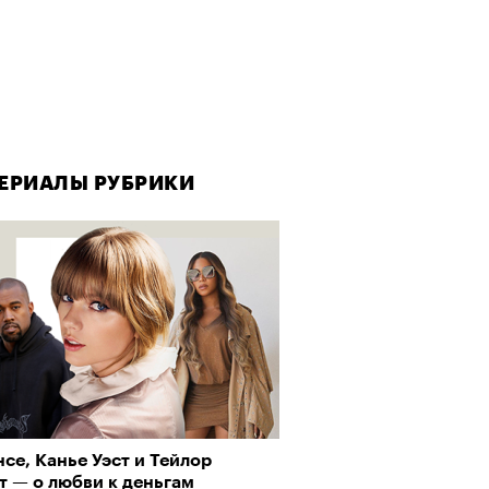
ЕРИАЛЫ РУБРИКИ
ЕРИАЛЫ РУБРИКИ
се, Канье Уэст и Тейлор
рно-2025: Япония наносит
т — о любви к деньгам
ной удар