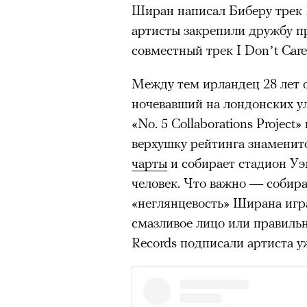
Ширан написал Биберу трек Lo
«Зеленые глаза» Фа
артисты закрепили дружбу 
совместный трек I Don’t Care
Труиля
Между тем ирландец 28 лет о
Фестиваль открылся с намек
ночевавший на лондонских у
показом на огромном экран
«No. 5 Collaborations Project
камерного французского филь
верхушку рейтинга знаменит
Verts) режиссерского дуэта
чарты
и собирает стадион Уэ
Прошлая их кинолента «Гага
человек. Что важно — собира
космонавта в мире, а хроник
«неглянцевость» Ширана играе
комплекса на парижской окр
смазливое лицо или правильн
имя.
Records подписали артиста у
Новый фильм уступает «Гага
видели кино про детей из эм
российских), которые впадал