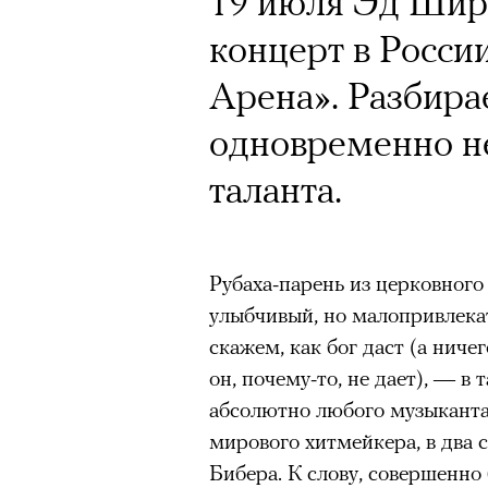
19 июля Эд Шир
Кинокритик Стас
концерт в Росси
первых показах 
Арена». Разбирае
темы
одновременно н
таланта.
Подписывайтесь на телег
Рубаха-парень из церковного 
улыбчивый, но малопривлека
Зеленые глаза» Фанни Лиат
скажем, как бог даст (а ниче
он, почему-то, не дает), — в
«Бумажный тигр» Джеймса 
абсолютно любого музыканта 
«Охота» Уэйна Вапимуквы
мирового хитмейкера, в два 
Ретроспектива «Красное и че
Бибера. К слову, совершенно
список»