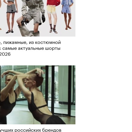
, пижамные, из костюмной
: самые актуальные шорты
-2026
Визионеры» и masters:dom
ели первую резиденцию
учших российских брендов