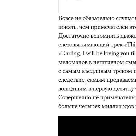
очнувшийся Нур) точно не б
обострения мигрантского кри
Вовсе не обязательно слушат
понять, чем примечателен эт
Достаточно вспомнить дваж
слезовыжимающий трек «Thin
Адресованн
«Darling, I will be loving you 
меломанов в негативном смыс
добросерд
с самым въедливым треком по
точно не б
следствие,
самым продавае
вошедшим в первую десятку 
дни очередн
Совершенно не примечательн
больше четырех миллиардов 
мигрантск