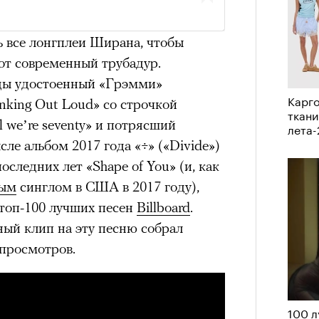
удет лишним в дни очередного
зиса.
ь все лонгплеи Ширана, чтобы
от современный трубадур.
ды удостоенный «Грэмми»
Карго
king Out Loud» со строчкой
ый европейцам
ткани
till we’re seventy» и потрясший
лета
«РБК 
пров
ле альбом 2017 года «÷» («Divide»)
ечный призыв
следних лет «Shape of You» (и, как
удет лишним в
мым
синглом в США в 2017 году),
топ-100 лучших песен
Billboard
.
ого обострения
ый клип на эту песню собрал
просмотров.
ого кризиса.
100 л