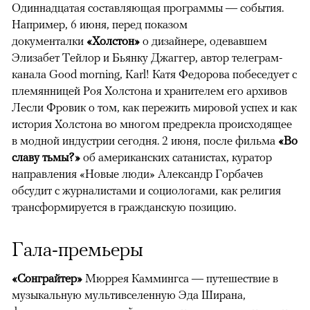
Одиннадцатая составляющая программы — события.
Например, 6 июня, перед показом
документалки
«Холстон»
о дизайнере, одевавшем
Элизабет Тейлор и Бьянку Джаггер, автор телеграм-
канала Good morning, Karl! Катя Федорова побеседует с
племянницей Роя Холстона и хранителем его архивов
Лесли Фровик о том, как пережить мировой успех и как
история Холстона во многом предрекла происходящее
в модной индустрии сегодня. 2 июня, после фильма
«Во
славу тьмы?»
об американских сатанистах, куратор
направления «Новые люди» Александр Горбачев
обсудит с журналистами и социологами, как религия
трансформируется в гражданскую позицию.
Гала-премьеры
«Сонграйтер»
Мюррея Каммингса — путешествие в
музыкальную мультивселенную Эда Ширана,