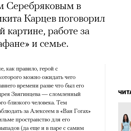
ем Серебряковым в
икита Карцев поговорил
й картине, работе за
фане» и семье.
, как правило, герой с
которого можно ожидать чего
4 кол
пропу
внего времени разве что был его
ЧИТ
дрея Звягинцева — сломленный
го близкого человека. Тем
блюдать за Алексеем в «Ван Гогах»
ильме пространство для его
падов (да еще и в паре с самим