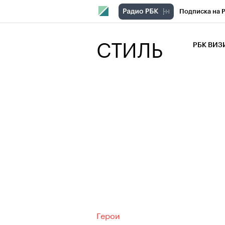
Подписка на 
РБК Компани
СТИЛЬ
РБК ВИ
РБК Курсы
Крипто
РБК
Франшизы
Проверка кон
Рынок наличн
Герои