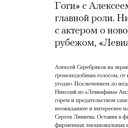
Гоги» с Алексе
главной роли. Н
с актером о ново
рубежом, «Левиа
Алексей Серебряков на экране
громоподобным голосом, от 
угодно. Исключением до неда
Николай из «Левиафана» Ан
горем и предательством само
неожиданнее и интереснее на
Сергея Ливнева. Оставив в ф
фирменных эмоциональных вы