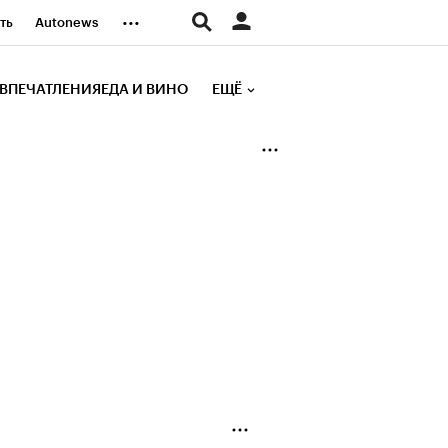
...
ть
Autonews
К Образование
ВПЕЧАТЛЕНИЯ
ЕДА И ВИНО
ЕЩЁ
д
Стиль
е рейтинги
иа
Финансы