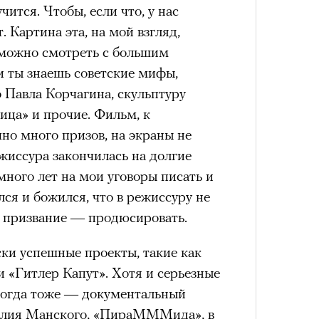
чится. Чтобы, если что, у нас
. Картина эта, на мой взгляд,
 можно смотреть с большим
и ты знаешь советские мифы,
 Павла Корчагина, скульптуру
ица» и прочие. Фильм, к
но много призов, на экраны не
жиссура закончилась на долгие
много лет на мои уговоры писать и
лся и божился, что в режиссуру не
е призвание — продюсировать.
и успешные проекты, такие как
 «Гитлер Капут». Хотя и серьезные
огда тоже — документальный
алия Манского, «ПираМММида», в