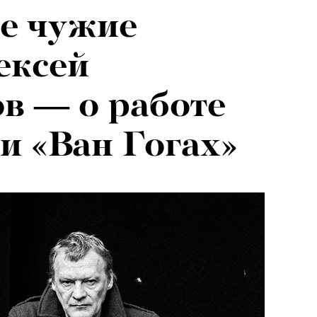
е чужие
ексей
в — о работе
 и «Ван Гогах»
«РБК 
пров