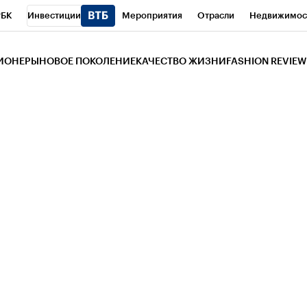
РБК
Инвестиции
Мероприятия
Отрасли
Недвижимос
и
Телеканал
РБК Вино
Спорт
Школа управления РБК
РБ
ЗИОНЕРЫ
НОВОЕ ПОКОЛЕНИЕ
КАЧЕСТВО ЖИЗНИ
FASHION REVIEW
РБК Life
Тренды
Визионеры
Национальные проекты
Горо
 Бизнес-среда
Дискуссионный клуб
Исследования
Кредитны
Газета
Спецпроекты СПб
Конференции СПб
Спецпроекты
трагентов
Политика
Экономика
Бизнес
Технологии и мед
ой валюты