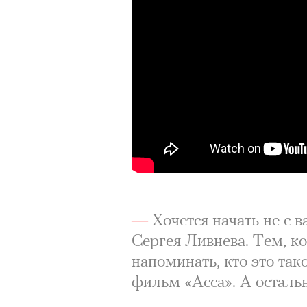
—
Хочется начать не с в
Сергея Ливнева. Тем, ко
напоминать, кто это так
фильм «Асса». А осталь