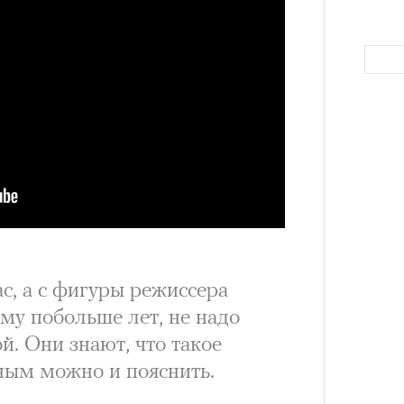
Как т
выра
Вост
ас, а с фигуры режиссера
му побольше лет, не надо
ой. Они знают, что такое
ным можно и пояснить.