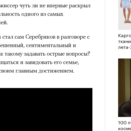
жиссер чуть ли не впервые раскрыл
ельность одного из самых
ей.
Карго
стал сам Серебряков в разговоре с
ткани
вешенный, сентиментальный и
лета
к такому задавать острые вопросы?
щаться и завидовать его семье,
 своим главным достижением.
100 л
косме