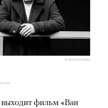
Кира 
доск
штук
© ГЕОРГИЙ КАРДАВА
РТА 2019
т выходит фильм «Ван
Сможе
отвеч