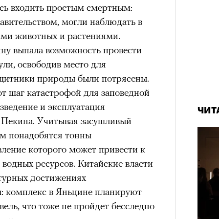
сь входить простым смертным:
авительством, могли наблюдать в
ами животных и растениями.
ину выпала возможность провести
ли, освободив место для
щитники природы были потрясены.
от шаг катастрофой для заповедной
озведение и эксплуатация
ЧИТ
 Пекина. Учитывая засушливый
ам понадобятся тонны
овление которого может привести к
 водных ресурсов. Китайские власти
турных достижениях
ы: комплекс в Яньцине планируют
ель, что тоже не пройдет бесследно