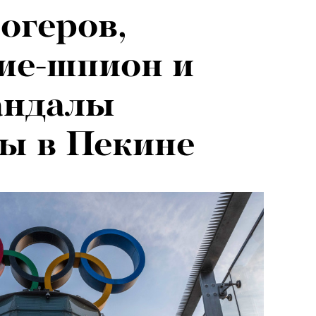
огеров,
ие-шпион и
андалы
ы в Пекине