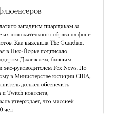
нфлюенсеров
платило западным пиарщикам за
 их положительного образа на фоне
отов. Как
выяснила
The Guardian,
Сможе
тая в Нью-Йорке подписало
отвеч
пиндером Джасвалем, бывшим
 экс-руководителем Fox News. По
ному в Министерстве юстиции США,
олнитель должен обеспечить
m и Twitch контента,
аль утверждает, что миссией
0 чел