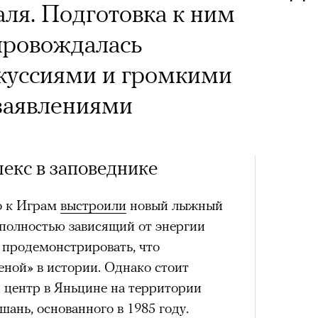
аля. Подготовка к ним
провождалась
скуссиями и громкими
заявлениями
кс в заповеднике
о к Играм
выстроили
новый лыжный
 полностью зависящий от энергии
 продемонстрировать, что
еной» в истории. Однако стоит
центр в Яньцине на территории
ань, основанного в 1985 году.