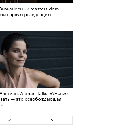
Визионеры» и masters:dom
ели первую резиденцию
Альтман, Altman Talks: «Умение
азать — это освобождающая
а»