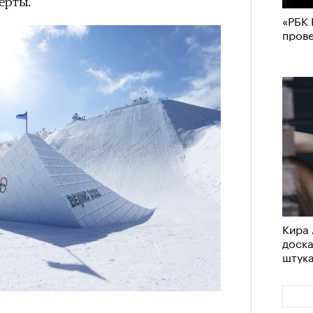
ерты.
«РБК 
пров
Кира 
доск
штук