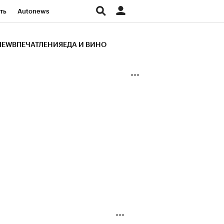
ть
Autonews
К Образование
IEW
ВПЕЧАТЛЕНИЯ
ЕДА И ВИНО
д
Стиль
Крипто
и
Франшизы
Газета
ов
Политика
ты