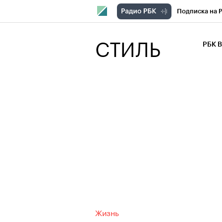
Подписка на 
РБК Компани
СТИЛЬ
РБК 
РБК Курсы
РБК Бизнес-с
Спецпроекты
Экономика
Жизнь