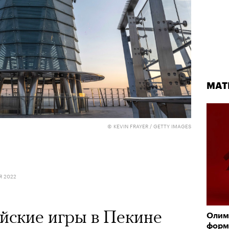
МАТ
© KEVIN FRAYER / GETTY IMAGES
Я 2022
ские игры в Пекине
Олим
форм