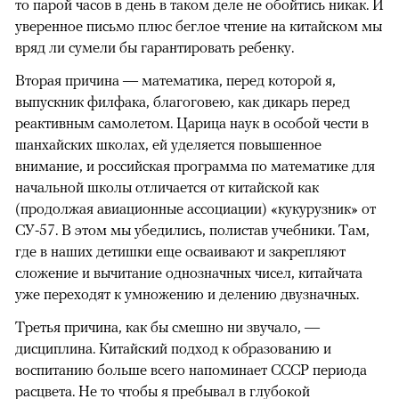
то парой часов в день в таком деле не обойтись никак. И
уверенное письмо плюс беглое чтение на китайском мы
вряд ли сумели бы гарантировать ребенку.
Вторая причина — математика, перед которой я,
выпускник филфака, благоговею, как дикарь перед
реактивным самолетом. Царица наук в особой чести в
шанхайских школах, ей уделяется повышенное
внимание, и российская программа по математике для
начальной школы отличается от китайской как
(продолжая авиационные ассоциации) «кукурузник» от
СУ-57. В этом мы убедились, полистав учебники. Там,
где в наших детишки еще осваивают и закрепляют
сложение и вычитание однозначных чисел, китайчата
уже переходят к умножению и делению двузначных.
Третья причина, как бы смешно ни звучало, —
дисциплина. Китайский подход к образованию и
воспитанию больше всего напоминает СССР периода
расцвета. Не то чтобы я пребывал в глубокой