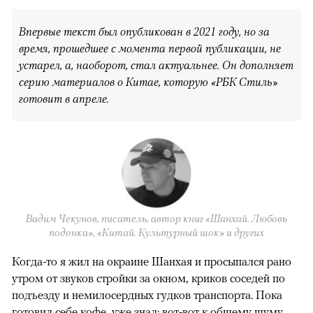
Впервые текст был опубликован в 2021 году, но за
время, прошедшее с момента первой публикации, не
устарел, а, наоборот, стал актуальнее. Он дополняет
серию материалов о Китае, которую «РБК Стиль»
готовит в апреле.
Вадим Чекунов, писатель, автор книг «Шанхай. Любовь
подонка», «Китай. Культурный шок» и других
Когда-то я жил на окраине Шанхая и просыпался рано
утром от звуков стройки за окном, криков соседей по
подъезду и немилосердных гудков транспорта. Пока
готовил себе кофе, уже знал: вот-вот к общему шуму