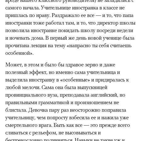
вроде нашего классного руководителя) не заладились с
самого начала. Учительнице иностранка в классе не
пришлась по нраву. Раздражало ее все — и то, что папа
иностранки тоже работал там, и то, что директор школы
позволила иностранке покидать школу посреди недели
и ночевать дома. В первый же день новой ученице была
прочитана лекция на тему «напрасно ты себя считаешь
особенной».
Может, в этом и было бы здравое зерно и даже
полезный эффект, но именно сама учительница и
выделила иностранку в «особенные» и придиралась к
любой мелочи. Сама она была выпускницей
провинциального вуза, преподавала английский, но
правильными грамматикой и произношением не
блистала. Девочка пару раз неосторожно поправила
учительницу, чем попросту взбесила ее и нажила уже
смертельного врага. Быть как все — это прежде всего
сливаться с рельефом, не высовываться и
беспрекословно подчиняться. Навыки не такие уж и