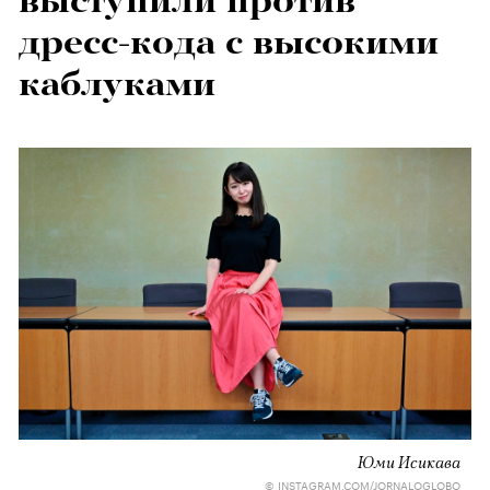
выступили против
дресс-кода с высокими
каблуками
Юми Исикава
© INSTAGRAM.COM/JORNALOGLOBO