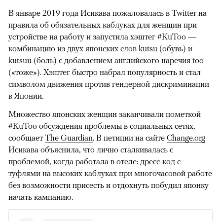
В январе 2019 года Исикава пожаловалась в
Twitter
на
правила об обязательных каблуках для женщин при
устройстве на работу и запустила хэштег #KuToo —
комбинацию из двух японских слов kutsu (обувь) и
kutsuu (боль) с добавлением английского наречия too
(«тоже»). Хэштег быстро набрал популярность и стал
символом движения против гендерной дискриминации
в Японии.
Множество японских женщин заканчивали пометкой
#KuToo обсуждения проблемы в социальных сетях,
сообщает
The Guardian
. В петиции на сайте
Change.org
Исикава объяснила, что лично сталкивалась с
проблемой, когда работала в отеле: дресс-код с
туфлями на высоких каблуках при многочасовой работе
без возможности присесть и отдохнуть побудил японку
начать кампанию.