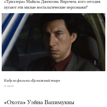
«Триллера» Майкла Джексона. Впрочем, кого сегодня
пугают эти милые ностальгические персонажи?
Кадр из фильма «Бумажный тигр»
© NEON
«Охота» Уэйна Вапимуквы