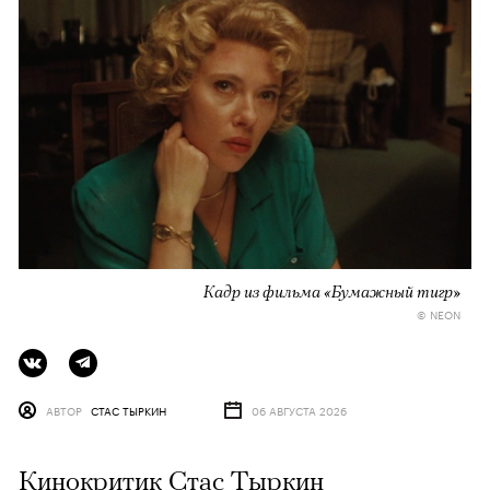
Кадр из фильма «Бумажный тигр»
© NEON
АВТОР
СТАС ТЫРКИН
06 АВГУСТА 2026
Кинокритик Стас Тыркин