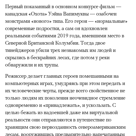
Первый показанный в основном конкурсе фильм —
канадская «Охота» Уэйна Вапимуквы — озабочен
монстрами «нового» типа. Его герои — «нормальные»
современные подростки, а сам он вдохновлен
реальными событиями 2019 года, имевшими место в
Северной Британской Колумбии. Тогда двое
тинейджеров убили трех незнакомых им людей и
скрылись в бескрайних лесах, где потом у реки
обнаружили и их трупы.
Режиссер делает главных героев помешанными на
компьютерных играх, умудряясь при этом передать и
их человеческие черты, прежде всего свойственное не
только людям их поколения неочевидное стремление
одновременно и «принадлежать», и ускользать. С
целью бежать из надоевшей даже им виртуальной
реальности они отправляются в путешествие по
хранящим свою первозданность североамериканским
лесам, вооружившись предварительно напечатанным