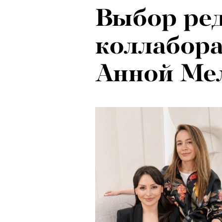
Выбор ред
коллабора
Анной Ме