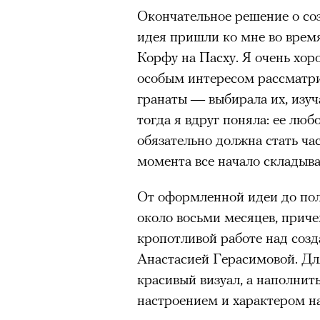
Окончательное решение о со
идея пришли ко мне во врем
Корфу на Пасху. Я очень хор
особым интересом рассматри
гранаты — выбирала их, изуч
тогда я вдруг поняла: ее люб
обязательно должна стать час
момента все начало складыв
От оформленной идеи до по
около восьми месяцев, приче
кропотливой работе над соз
Анастасией Герасимовой. Для
красивый визуал, а наполнит
настроением и характером н