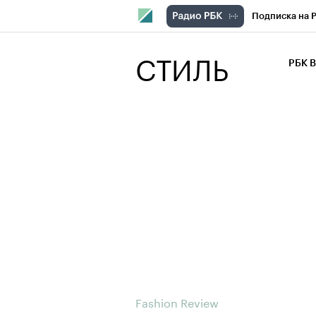
Подписка на 
РБК Компани
СТИЛЬ
РБК 
РБК Курсы
РБК Бизнес-с
Спецпроекты
Экономика
Fashion Review