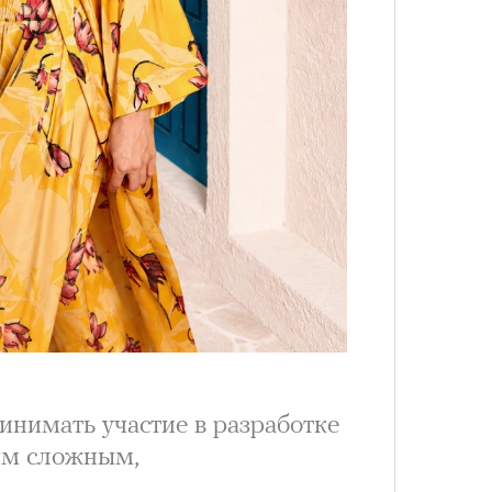
лета
100 л
косме
инимать участие в разработке
ым сложным,