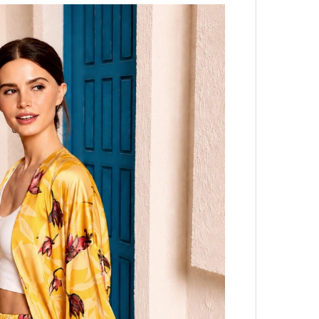
4 кол
пропу
Карго
ткани