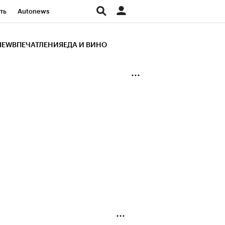
ть
Autonews
К Образование
IEW
ВПЕЧАТЛЕНИЯ
ЕДА И ВИНО
д
Стиль
Крипто
и
Франшизы
Газета
ов
Политика
ты