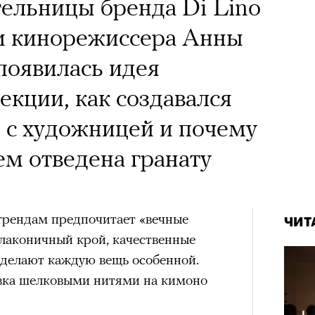
тельницы бренда Di Lino
и кинорежиссера Анны
появилась идея
екции, как создавался
 с художницей и почему
ем отведена гранату
трендам предпочитает «вечные
ЧИТ
лаконичный крой, качественные
е делают каждую вещь особенной.
вка шелковыми нитями на кимоно