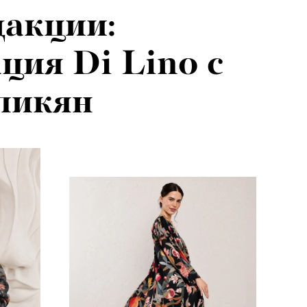
акции:
ция Di Lino с
ликян