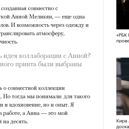
 созданная совместно с
ткой Анной Меликян, — еще одна
лов. И возможность через одежду и
транслировать атмосферу,
«РБК 
пров
чность.
ь идея коллаборации с Анной?
вного принта были выбраны
 о совместной коллекции
д. Но тогда мы понимали: для такого
и и вдохновение, но и опыт. Я
 работе, а Анна — это мой
Кира 
на десять.
доск