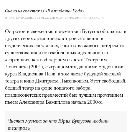
Сцена из спектакля «В ожидании Годо»
© ВИКТОР ВАСИЛЬЕВ / ПРЕСС-СЛУЖБА ТЕАТРА ИМЕНИ ЛЕНСОВЕТА
Остротой и свежестью присутствия Бутусов обольстил и
других своих артистов-соавторов: это видно в
студенческих спектаклях, сшитых из живого актерского
существования и не озабоченных идеальностью
«картинки», как в «Старшем сыне» в Театре им.
Ленсовета (2001), сыгранном тогдашними студентами
курса Владислава Пази, в том числе будущей звездой
театра и кино Дмитрием Лысенковым. Этот свободный,
бедный театр на фоне дощатого забора
позднесоветских предместий был лучшим прочтением
пьесы Александра Вампилова начала 2000-х.
Чистая музыка: за что Юрия Бутусова любили
театралы