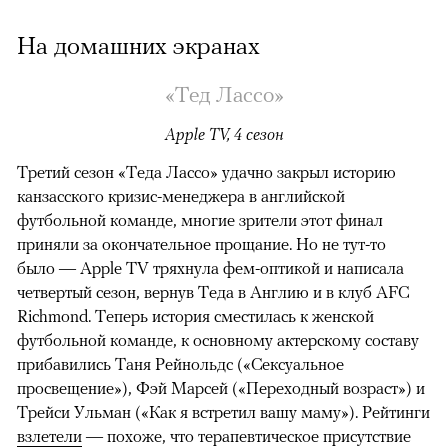
На домашних экранах
«Тед Лассо»
Apple TV, 4 сезон
Третий сезон «Теда Лассо» удачно закрыл историю
канзасского кризис-менеджера в английской
футбольной команде, многие зрители этот финал
приняли за окончательное прощание. Но не тут-то
было — Apple TV тряхнула фем-оптикой и написала
четвертый сезон, вернув Теда в Англию и в клуб AFC
Richmond. Теперь история сместилась к женской
футбольной команде, к основному актерскому составу
прибавились Таня Рейнольдс («Сексуальное
просвещение»), Фэй Марсей («Переходный возраст») и
00:00
/
00:00
Трейси Ульман («Как я встретил вашу маму»). Рейтинги
взлетели
— похоже, что терапевтическое присутствие