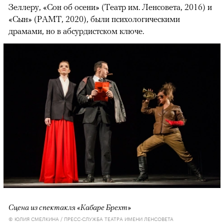
Зеллеру, «Сон об осени» (Театр им. Ленсовета, 2016) и
«Сын» (РАМТ, 2020), были психологическими
драмами, но в абсурдистском ключе.
Сцена из спектакля «Кабаре Брехт»
© ЮЛИЯ СМЕЛКИНА / ПРЕСС-СЛУЖБА ТЕАТРА ИМЕНИ ЛЕНСОВЕТА