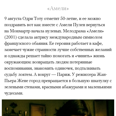
«Амели»
9 августа Одри Тоту отметит 50-летие, и ее можно
поздравить вот как: вместе с Амели Пулен вернуться
на Монмартр начала нулевых. Мелодрама «Амели»
(2001) сделала актрису международным символом
французского обаяния. Ее героиня работает в кафе,
замечает чужие странности лучше собственных желаний
и однажды решает тайно помогать и «чинить» жизнь
окружающим: возвращать людям потерянные
воспоминания, знакомить одиночек, подталкивать
судьбу локтем. А вокруг — Париж. У режиссера Жан-
Пьера Жене город превращается в большую шкатулку с
зелеными стенами, красными абажурами и маленькими
чудесами.