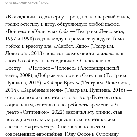
© АЛЕКСАНДР КУРОВ / ТАСС
«В ожидании Годо» вернул тренд на клошарский стиль,
гранж-эстетику и игру, обнуляющую любой пафос.
«Войцек» и «Калигула» (оба — Театр им. Ленсовета,
1997 и 1998) задали моду на романтику в духе Тома
Уэйтса и красоту зла. «Макбет. Кино» (Театр им.
Ленсовета, 2013) показал возможности коллажа как
способа собирать несоединимое. Спектакли по
Брехту — «Человек = Человек» (Александринский
театр, 2008), «Добрый человек из Сезуана» (Театр им.
Пушкина, 2013), «Кабаре Брехт» (Театр им. Ленсовета,
2014), «Барабаны в ночи» (Театр им. Пушкина, 2016) —
открыли поэзию политического: театр Бутусова стал
социальным, ответив на потребность времени. «Р»
(театр «Сатирикон», 2022) закончил эту линию, став
последним и самым радикальным политическим
спектаклем режиссера. Спектакли по пьесам
современных европейцев, Юну Фоссе и Флориану