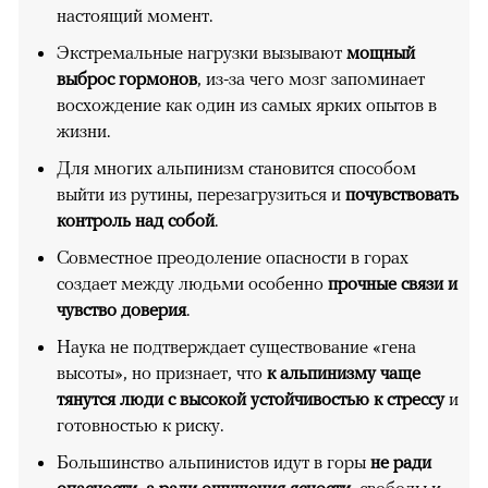
настоящий момент.
Экстремальные нагрузки вызывают
мощный
выброс гормонов
, из-за чего мозг запоминает
восхождение как один из самых ярких опытов в
жизни.
Для многих альпинизм становится способом
выйти из рутины, перезагрузиться и
почувствовать
контроль над собой
.
Совместное преодоление опасности в горах
создает между людьми особенно
прочные связи и
чувство доверия
.
Наука не подтверждает существование «гена
высоты», но признает, что
к альпинизму чаще
тянутся люди с высокой устойчивостью к стрессу
и
готовностью к риску.
Большинство альпинистов идут в горы
не ради
опасности, а ради ощущения ясности
, свободы и