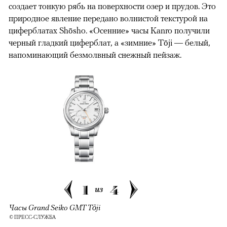
создает тонкую рябь на поверхности озер и прудов. Это
природное явление передано волнистой текстурой на
циферблатах Shōsho. «Осенние» часы Kanro получили
черный гладкий циферблат, а «зимние» Tōji — белый,
напоминающий безмолвный снежный пейзаж.
1
4
из
Часы Grand Seiko GMT Tōji
© ПРЕСС-СЛУЖБА