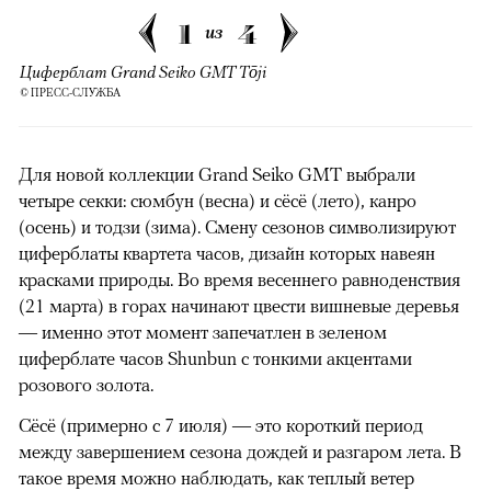
1
4
из
Циферблат Grand Seiko GMT Tōji
© ПРЕСС-СЛУЖБА
Для новой коллекции Grand Seiko GMT выбрали
четыре секки: сюмбун (весна) и сёсё (лето), канро
(осень) и тодзи (зима). Смену сезонов символизируют
циферблаты квартета часов, дизайн которых навеян
красками природы. Во время весеннего равноденствия
(21 марта) в горах начинают цвести вишневые деревья
— именно этот момент запечатлен в зеленом
циферблате часов Shunbun с тонкими акцентами
розового золота.
00:00
/
00:00
Сёсё (примерно с 7 июля) — это короткий период
между завершением сезона дождей и разгаром лета. В
такое время можно наблюдать, как теплый ветер