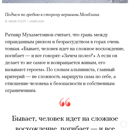
Подъем по гребню в сторону вершины Монблана
© HENRI PICOT / UNSPLASH
Ратмир Мухаметзянов считает, что грань между
оправданным риском и безрассудством в горах очень
тонкая. «Бывает, человек идет на сложное восхождение,
погибает — и все говорят: «Зачем полез?» А если он
делает то же самое и возвращается живым, его
называют героем». По словам альпиниста, главный
критерий — не сложность маршрута сама по себе, а
отношение человека к безопасности и собственным
ограничениям.
Бывает, человек идет на сложное
восхождение, погибает — и все