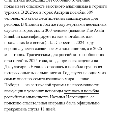
Статистика последних лет особенно отчетливо
показывает опасность высотного альпинизма и горного
туризма. В 2024-м в горах Австрии
погибли
309
человек, что стало десятилетним максимумом для
региона. В Японии в том же году жертвами несчастных
случаев в горах
стали
300 человек (издание The Asahi
Shimbun классифицирует их как «погибших или
пропавших без вести»). На Эвересте в 2024 году
вершина
унесла
жизни восьми альпинистов, а в 2025-
м —
троих
. Трагическим для российского сообщества
стал октябрь 2024 года, когда при восхождении на
Дхаулагири в Непале
сорвалась и погибла
группа из
пятерых опытных альпинистов. Год спустя на одном из
самых опасных семитысячников мира — пике
Победы — из-за тяжелой травмы и невозможности
эвакуации в условиях непогоды
осталась и погибла
российская альпинистка Наталья Наговицина; ее
поисково-спасательная операция была официально
прекращена спустя 11 дней.